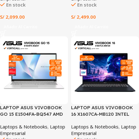
En stock
En stock
MOCHILA Y MOUSE ASUS
(PM1503CDA-S70514) +
(X1504VA-BQ4454W)
mochila y mouse
S/
2,099.00
S/
2,499.00
Añadir Al Carrito
Añadir Al Carrito
SALE
LAPTOP ASUS VIVOBOOK
LAPTOP ASUS VIVOBOOK
GO 15 E1504FA-BQ547 AMD
16 X1607CA-MB120 INTEL
RYZEN 5 7520U 16GB DDR5
CORE ULTRA 7 255H 16GB
Laptops & Notebooks
,
Laptop
Laptops & Notebooks
,
Laptop
512GB SSD AMD RADEON
RAM 512GB SSD 16″ WUXGA
Empresarial
Empresarial
GRAPHICS 15.6″ FHD IPS
IPS WINDOWS 11 AZUL