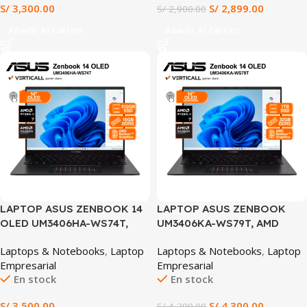
S/
3,300.00
S/
2,899.00
S/
2,900.00
Añadir Al Carrito
Añadir Al Carrito
SALE
LAPTOP ASUS ZENBOOK 14
LAPTOP ASUS ZENBOOK
OLED UM3406HA-WS74T,
UM3406KA-WS79T, AMD
Ryzen™ 7 8840HS, 16GB
Ryzen™ AI 7 350, 32GB
Laptops & Notebooks
,
Laptop
Laptops & Notebooks
,
Laptop
LPDDR5X, 512GB SSD, 14”
LPDDR5X, 1TB SSD, 14” OLED
Empresarial
Empresarial
OLED Touch, Windows 11
Touch, Windows 11 Home,
En stock
En stock
Home, Ideal para Diseño,
Ideal para IA, Diseño y
Programación y Trabajo
Productividad
S/
3,500.00
S/
4,300.00
S/
4,399.00