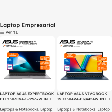
Laptop Empresarial
Ver
LAPTOP ASUS EXPERTBOOK
LAPTOP ASUS VIVOBOOK
P1 P1503CVA-S72567W INTEL
15 X1504VA-BQ4454W INTEL
CORE 5-210H 16GB RAM
CORE 5 120U 8GB RAM 512GB
Laptops & Notebooks
,
Laptop
Laptops & Notebooks
,
Laptop
512GB SSD INTEL GRAPHICS
SSD INTEL GRAPHICS 15.6″