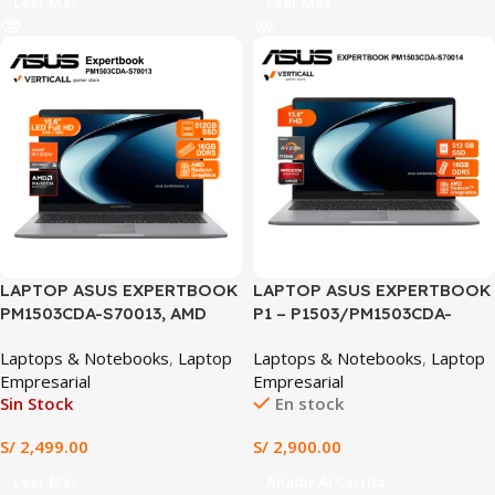
Leer Más
Leer Más
LAPTOP ASUS EXPERTBOOK
LAPTOP ASUS EXPERTBOOK
PM1503CDA-S70013, AMD
P1 – P1503/PM1503CDA-
Ryzen™ 5 7535HS, 16GB
S70014, Ryzen 7-7735HS, 16
Laptops & Notebooks
,
Laptop
Laptops & Notebooks
,
Laptop
DDR5, 512GB SSD PCIe
GB DDR5, 512GB SSD, 15.6″
Empresarial
Empresarial
NVMe, AMD Radeon™
FHD IPS, Win 11 Pro
Sin Stock
En stock
Graphics, 15.6” Full HD,
Windows 11 Preinstalado
S/
2,499.00
S/
2,900.00
Leer Más
Añadir Al Carrito