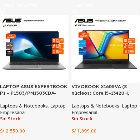
Añadir Al Carrito
Leer Más
LAPTOP ASUS EXPERTBOOK
VIVOBOOK X1605VA (8
P1 – P1503/PM1503CDA-
núcleos) Core i5-13420H,
S70013, Ryzen™ 5 7535HS, 8
16GB RAM DDR4, 512GB SSD,
Laptops & Notebooks
,
Laptop
Laptops & Notebooks
,
Laptop
GB DDR5, 512 GB SSD, 15.6″
Pantalla 16’’ WUXGA IPS
Empresarial
Empresarial
FHD, Wi-Fi 6
(Regalo: funda + mouse +
Sin Stock
Sin Stock
protector de teclado)
S/
2,550.00
S/
1,899.00