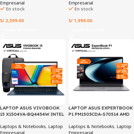
Empresarial
Empresarial
15.6″ FHD WINDOWS 11
FHD WINDOWS 11 HOME
En stock
En stock
HOME (P1503CVA-S72567W)
(X1504VA-BQ4454W)
S/
2,599.00
S/
1,999.00
Añadir Al Carrito
Añadir Al Carrito
LAPTOP ASUS VIVOBOOK
LAPTOP ASUS EXPERTBOOK
15 X1504VA-BQ4454W INTEL
P1 PM1503CDA-S70514 AMD
CORE 5 120U 8GB RAM 512GB
RYZEN™ 5 150 16GB RAM
Laptops & Notebooks
,
Laptop
Laptops & Notebooks
,
Laptop
SSD INTEL GRAPHICS 15.6″
512GB SSD AMD RADEON
Empresarial
Empresarial
FHD WINDOWS 11 HOME +
GRAPHICS 15.6″ FHD IPS