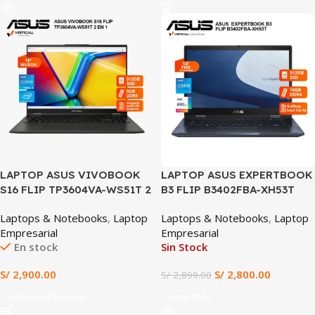
SALE
LAPTOP ASUS VIVOBOOK
LAPTOP ASUS EXPERTBOOK
S16 FLIP TP3604VA-WS51T 2
B3 FLIP B3402FBA-XH53T
EN 1 INTEL CORE I5-1335U,
INTEL CORE I5-1235U, 16GB
Laptops & Notebooks
,
Laptop
Laptops & Notebooks
,
Laptop
16GB RAM DDR4, 512GB SSD,
DDR4, 512 SSD, 14″ FHD,
Empresarial
Empresarial
16″ WUXGA TOUCHSCREEN,
TOUSCHSCREEN, WIN 11
En stock
Sin Stock
WIN 11
PRO
S/
2,900.00
S/
2,800.00
S/
2,899.00
Añadir Al Carrito
Leer Más