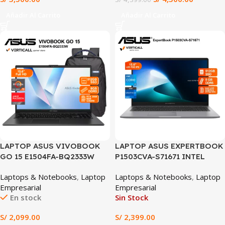
Profesional
Añadir Al Carrito
Añadir Al Carrito
LAPTOP ASUS VIVOBOOK
LAPTOP ASUS EXPERTBOOK
GO 15 E1504FA-BQ2333W
P1503CVA-S71671 INTEL
AMD RYZEN 5-7520U, 8GB
CORE I5-13420H, 8GB DDR5,
Laptops & Notebooks
,
Laptop
Laptops & Notebooks
,
Laptop
RAM, 512GB SSD, 15.6″ FHD
512GB SSD, 15.6″ FHD,
Empresarial
Empresarial
60HZ, WIN 11 HOME,
Windows 11 Home
En stock
Sin Stock
ESPAÑOL + MOCHILA
S/
2,099.00
S/
2,399.00