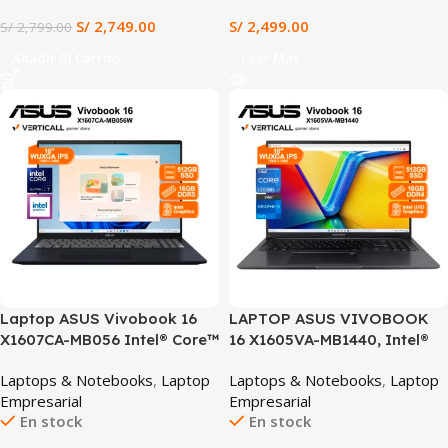
(X1607CA-MB058)
S/
2,749.00
S/
2,499.00
S/
2,799.00
Añadir Al Carrito
Leer Más
SALE
Laptop ASUS Vivobook 16
LAPTOP ASUS VIVOBOOK
X1607CA-MB056 Intel® Core™
16 X1605VA-MB1440, Intel®
Ultra 7 255H 16GB DDR5
Core™ i7-13620H, 16GB RAM,
Laptops & Notebooks
,
Laptop
Laptops & Notebooks
,
Laptop
512GB SSD 16″ WUXGA IPS
512GB SSD, 16” WUXGA IPS,
Empresarial
Empresarial
Windows 11 Home
Windows 11 Home, Teclado
En stock
En stock
Español, Ideal para
Productividad y Multitarea