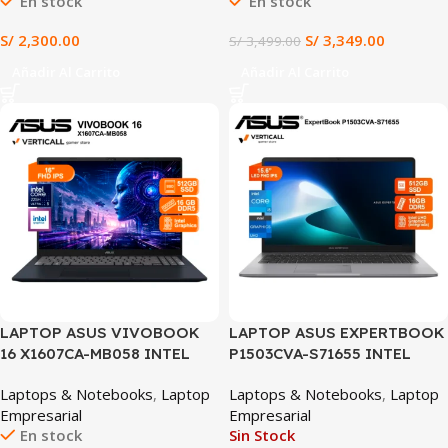
En stock
En stock
FREEDOS GRIS (E1504FA-
(X1607CA-MB120)
BQ547)
S/
2,300.00
S/
3,349.00
S/
3,499.00
Añadir Al Carrito
Añadir Al Carrito
SALE
LAPTOP ASUS VIVOBOOK
LAPTOP ASUS EXPERTBOOK
16 X1607CA-MB058 INTEL
P1503CVA-S71655 INTEL
CORE ULTRA 5 225H 16GB
CORE I5-13420H, 16GB DDR5,
Laptops & Notebooks
,
Laptop
Laptops & Notebooks
,
Laptop
RAM 512GB SSD INTEL
512GB SSD, 15.6″ FHD,
Empresarial
Empresarial
GRAPHICS 16″ FHD IPS 60HZ
Windows 11 Home
En stock
Sin Stock
WINDOWS 11 AZUL