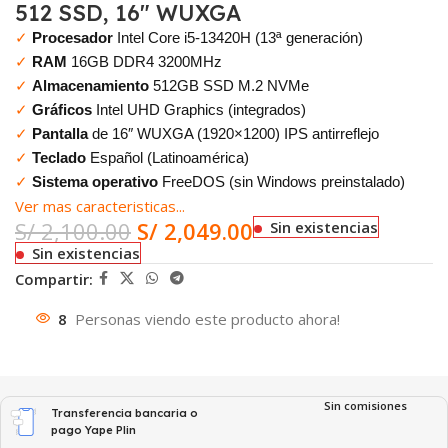
512 SSD, 16″ WUXGA
✓
Procesador
Intel Core i5-13420H (13ª generación)
✓
RAM
16GB DDR4 3200MHz
✓
Almacenamiento
512GB SSD M.2 NVMe
✓
Gráficos
Intel UHD Graphics (integrados)
✓
Pantalla
de 16″ WUXGA (1920×1200) IPS antirreflejo
✓
Teclado
Español (Latinoamérica)
✓
Sistema operativo
FreeDOS (sin Windows preinstalado)
Ver mas caracteristicas...
S/
2,100.00
S/
2,049.00
Sin existencias
Sin existencias
Compartir:
8
Personas viendo este producto ahora!
Sin comisiones
Transferencia bancaria o
pago Yape Plin