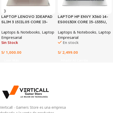
LAPTOP LENOVO IDEAPAD
LAPTOP HP ENVY X360 14-
SLIM 3 15IIL05 CORE I3-
ES0013DX CORE I5-1335U,
1005G1, 4GB DDR4, 128GB
8GB DDR4, 512GB SSD, 14″
Laptops & Notebooks
,
Laptop
Laptops & Notebooks
,
Laptop
SSD, 15.6″ HD
FHD TACTIL
Empresarial
Empresarial
Sin Stock
En stock
S/
1,000.00
S/
2,499.00
Leer Más
Añadir Al Carrito
Verticall - Gamers Store es una empresa
dedicada a la venta de productos