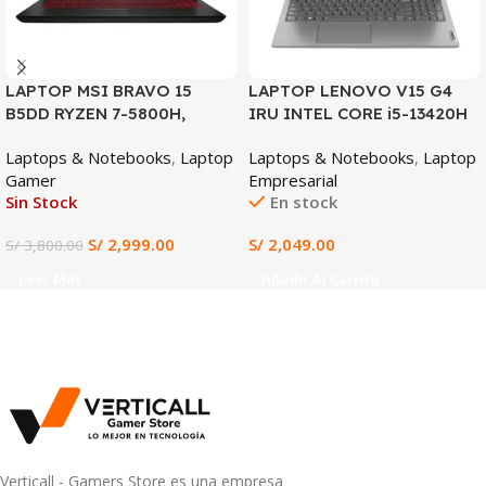
LAPTOP MSI BRAVO 15
LAPTOP LENOVO V15 G4
B5DD RYZEN 7-5800H,
IRU INTEL CORE i5-13420H
RX5500M 4GB, 16GB DDR4,
8GB DDR4 RAM 512GB SSD
Laptops & Notebooks
,
Laptop
Laptops & Notebooks
,
Laptop
512GB SSD, 15.6″ FHD
15.6″ FHD INTEL UHD
Gamer
Empresarial
GRAPHICS WIN 11
Sin Stock
En stock
PREINSTALADO (Lenovo
V15 G4 IRU)
S/
2,999.00
S/
2,049.00
S/
3,800.00
Leer Más
Añadir Al Carrito
Verticall - Gamers Store es una empresa