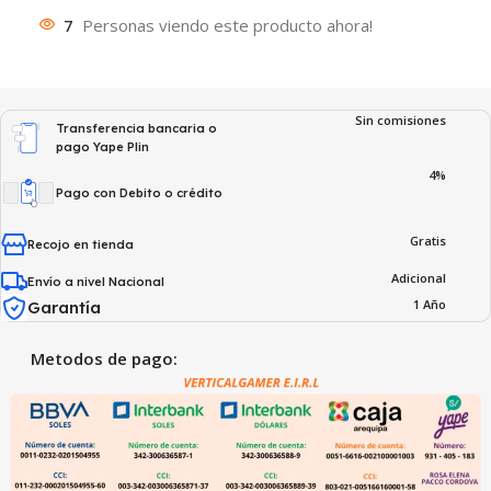
7
Personas viendo este producto ahora!
Sin comisiones
Transferencia bancaria o
pago Yape Plin
4%
Pago con Debito o crédito
Gratis
Recojo en tienda
Adicional
Envío a nivel Nacional
1 Año
Garantía
Metodos de pago: