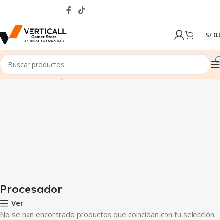
S/
0.
Inicio
Tienda
Componentes de PC
Procesador
Procesador
Ver
No se han encontrado productos que coincidan con tu selección.