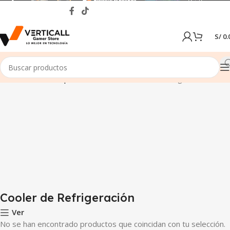
S/
0.
Inicio
Tienda
Componentes de PC
Cooler de Refrigeración
Cooler de Refrigeración
Ver
No se han encontrado productos que coincidan con tu selección.