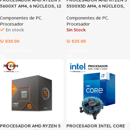
5600XT AM4, 6 NÚCLEOS, 12
5500X3D AM4, 6 NÚCLEOS,
HILOS, HASTA 4.6GHz,
12 HILOS, HASTA 4.0GHz, 3D
Componentes de PC
,
Componentes de PC
,
CACHE 35MB
V-CACHE
Procesador
Procesador
En stock
Sin Stock
S/
630.00
S/
635.00
Añadir Al Carrito
Leer Más
PROCESADOR AMD RYZEN 5
PROCESADOR INTEL CORE