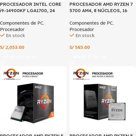
PROCESADOR INTEL CORE
PROCESADOR AMD RYZEN 7
i9-14900KF LGA1700, 24
5700 AM4, 8 NÚCLEOS, 16
NÚCLEOS (8P+16E), 32
HILOS, HASTA 4.6GHz,
Componentes de PC
,
Componentes de PC
,
HILOS, HASTA 6.0GHz,
CACHE 20MB, RADEON
Procesador
Procesador
CACHE 36MB,
GRAPHICS
En stock
En stock
DESBLOQUEADO PARA
OVERCLOCK (SIN GRÁFICOS
S/
2,053.00
S/
565.00
INTEGRADOS)
Añadir Al Carrito
Añadir Al Carrito
PROCESADOR AMD RYZEN 5
PROCESADOR AMD RYZEN 5