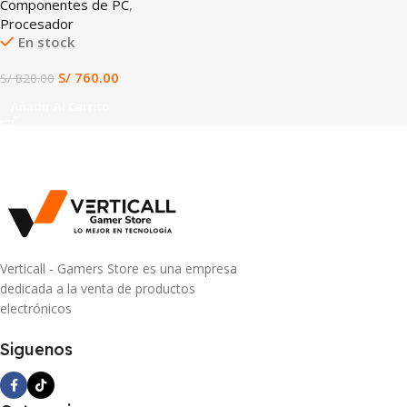
Componentes de PC
,
GRÁFICOS RADEON
Procesador
INTEGRADOS, CACHE 20MB
En stock
S/
760.00
S/
820.00
Añadir Al Carrito
Verticall - Gamers Store es una empresa
dedicada a la venta de productos
electrónicos
Siguenos