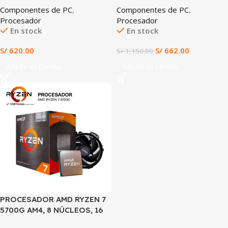
Componentes de PC
,
Componentes de PC
,
4.4GHz, CACHE 18MB, ALTO
RADEON 760M RDNA 3
Procesador
Procesador
RENDIMIENTO GAMER Y
En stock
En stock
OFIMÁTICA
S/
620.00
S/
662.00
S/
1,150.00
Añadir Al Carrito
Añadir Al Carrito
SALE
PROCESADOR AMD RYZEN 7
5700G AM4, 8 NÚCLEOS, 16
HILOS, HASTA 4.6GHz,