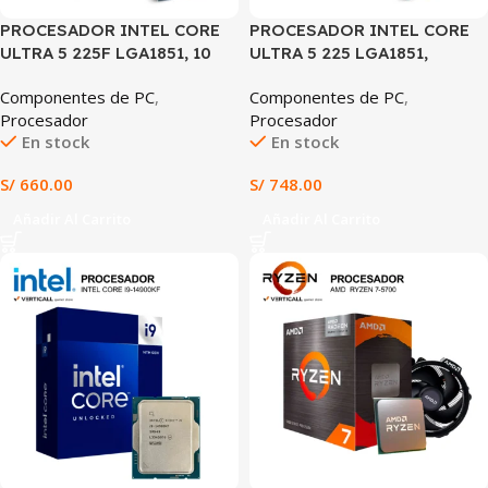
PROCESADOR INTEL CORE
PROCESADOR INTEL CORE
ULTRA 5 225F LGA1851, 10
ULTRA 5 225 LGA1851,
NÚCLEOS, HASTA 4.9GHz,
ARQUITECTURA HÍBRIDA,
Componentes de PC
,
Componentes de PC
,
PCIe 5.0, DDR5, IA
ALTO RENDIMIENTO,
Procesador
Procesador
INTEGRADA
EFICIENCIA ENERGÉTICA Y
En stock
En stock
IA INTEGRADA
S/
660.00
S/
748.00
Añadir Al Carrito
Añadir Al Carrito