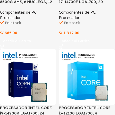
8500G AM5, 6 NÚCLEOS, 12
I7-14700F LGA1700, 20
HILOS, HASTA 5.0GHz,
NÚCLEOS (8P+12E), 28
Componentes de PC
,
Componentes de PC
,
RADEON 740M
HILOS, HASTA 5.4GHz,
Procesador
Procesador
CACHE 61MB
En stock
En stock
S/
665.00
S/
1,317.00
Añadir Al Carrito
Añadir Al Carrito
PROCESADOR INTEL CORE
PROCESADOR INTEL CORE
i9-14900K LGA1700, 24
i3-12100 LGA1700, 4