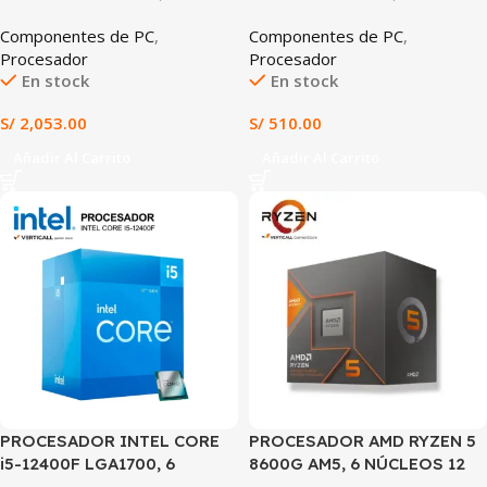
NÚCLEOS (8P+16E), 32
NÚCLEOS, 8 HILOS, HASTA
Componentes de PC
,
Componentes de PC
,
HILOS, HASTA 6.0GHz,
4.3GHz, CACHE 12MB, ALTO
Procesador
Procesador
CACHE 36MB,
RENDIMIENTO PARA
En stock
En stock
DESBLOQUEADO PARA
OFIMÁTICA Y GAMING
OVERCLOCK
BÁSICO
S/
2,053.00
S/
510.00
Añadir Al Carrito
Añadir Al Carrito
SALE
PROCESADOR INTEL CORE
PROCESADOR AMD RYZEN 5
i5-12400F LGA1700, 6
8600G AM5, 6 NÚCLEOS 12
NÚCLEOS, 12 HILOS, HASTA
HILOS, HASTA 5.0GHz,