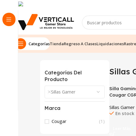
Categorías
Tienda
Regreso A Clases
Liquidaciones
Rastr
Inicio
Tienda
Perifericos
Sillas Gamer
Mostran
Sillas
Categorías Del
Producto
Silla Gami
Sillas Gamer
Cougar CG
3MFSFORB.0
Sillas Gamer
Naranja, Me
Marca
En stock
base), Cuer
PVC), 90°–1
Cougar
(1)
Leer Más