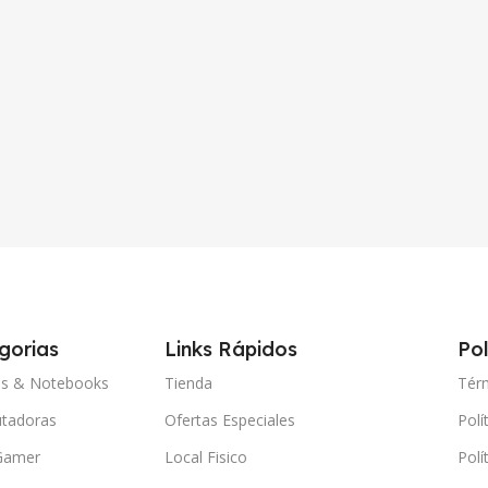
gorias
Links Rápidos
Pol
ps & Notebooks
Tienda
Tér
tadoras
Ofertas Especiales
Polí
Gamer
Local Fisico
Polí