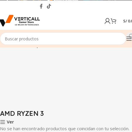
S/
0.
Inicio
Tienda
Computadoras
AMD RYZEN 3
AMD RYZEN 3
Ver
No se han encontrado productos que coincidan con tu selección.