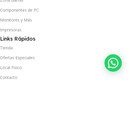
Zona Gamer
Componentes de PC
Monitores y Más
Impresoras
Links Rápidos
Tienda
Ofertas Especiales
¿Necesitas ayuda?
Local Fisico
Contacto
Ver Orden
Políticas
Términos y Condiciones
Política de Privacidad
Política de Envío y Recojo