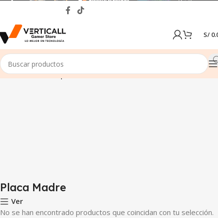
S/
0.
Inicio
Tienda
Componentes de PC
Placa Madre
Placa Madre
Ver
No se han encontrado productos que coincidan con tu selección.