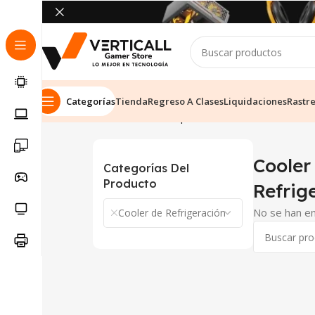
Categorías
Tienda
Regreso A Clases
Liquidaciones
Rastr
Inicio
Tienda
Componentes de PC
Cooler de 
Cooler
Categorías Del
Producto
Refrig
No se han en
Cooler de Refrigeración