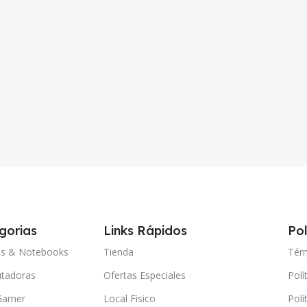
gorias
Links Rápidos
Pol
ps & Notebooks
Tienda
Tér
tadoras
Ofertas Especiales
Polí
Gamer
Local Fisico
Polí