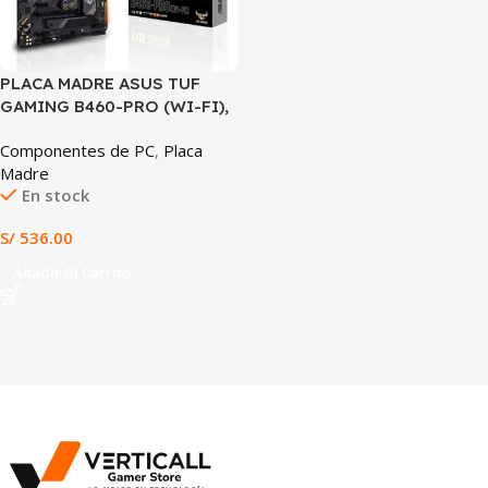
PLACA MADRE ASUS TUF
GAMING B460-PRO (WI-FI),
LGA1200, DDR4, PCIe 3.0,
Componentes de PC
,
Placa
Wi-Fi INTEGRADO, TUF
Madre
PROTECTION
En stock
S/
536.00
Añadir Al Carrito