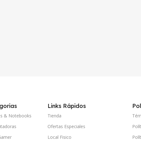
gorias
Links Rápidos
Pol
ps & Notebooks
Tienda
Tér
tadoras
Ofertas Especiales
Polí
Gamer
Local Fisico
Polí