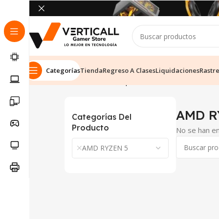
Categorías
Tienda
Regreso A Clases
Liquidaciones
Rastr
Inicio
Tienda
Computadoras
AMD RYZEN 5
AMD R
Categorías Del
Producto
No se han en
AMD RYZEN 5