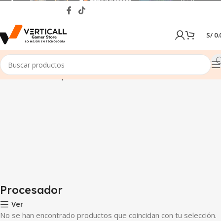
S/
0.
Inicio
Tienda
Componentes de PC
Procesador
Procesador
Ver
No se han encontrado productos que coincidan con tu selección.