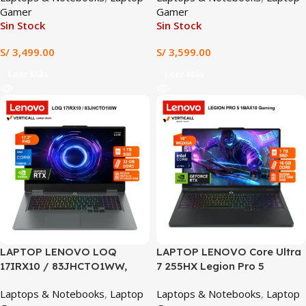
Gamer
Gamer
Sin Stock
Sin Stock
S/
3,499.00
S/
3,599.00
Leer Más
Leer Más
SALE
LAPTOP LENOVO LOQ
LAPTOP LENOVO Core Ultra
17IRX10 / 83JHCTO1WW,
7 255HX Legion Pro 5
Intel Core i7-13650HX, 32GB
16IAX10, RTX 5060 8GB,
Laptops & Notebooks
,
Laptop
Laptops & Notebooks
,
Laptop
DDR5, 1TB SSD, RTX 5060
16GB DDR5, 1TB SSD, 16″