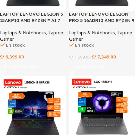
LAPTOP LENOVO LEGION 5
LAPTOP LENOVO LEGION
15AKP10 AMD RYZEN™ AI 7
PRO 5 16ADR10 AMD RYZEN 9
350, 16GB DDR5 RAM, 1TB
8945HX 32GB DDR5 1TB SSD
Laptops & Notebooks
,
Laptop
Laptops & Notebooks
,
Laptop
SSD, NVIDIA® GEFORCE
NVIDIA GEFORCE RTX 5060
Gamer
Gamer
RTX™ 5060 8GB GDDR7, 15.1″
8GB 16″ WQXGA IPS
En stock
En stock
WQXGA OLED 165HZ,
WINDOWS 11 TECLADO
WINDOWS 11 Pre-instalado
ESPAÑOL (16ADR10)
S/
6,399.00
S/
7,349.00
S/
7,599.00
(83F1002ULM)
Añadir Al Carrito
Añadir Al Carrito
SALE