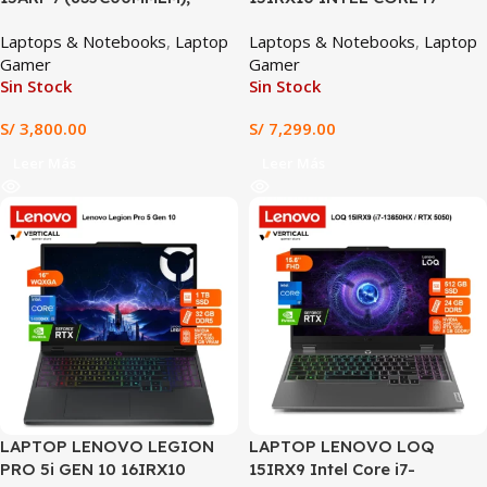
Ryzen™ 7, RTX™ 4050 6GB,
14900HX 32GB RAM 1TB SSD
Laptops & Notebooks
,
Laptop
Laptops & Notebooks
,
Laptop
16GB DDR5, 512GB SSD, 15.6″
RTX 5070 8GB 15.1″ WUXGA
Gamer
Gamer
FHD IPS 144Hz, Wi-Fi 6
(15IRX10)
Sin Stock
Sin Stock
S/
3,800.00
S/
7,299.00
Leer Más
Leer Más
SALE
LAPTOP LENOVO LEGION
LAPTOP LENOVO LOQ
PRO 5i GEN 10 16IRX10
15IRX9 Intel Core i7-