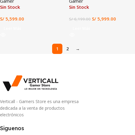
Gamer
Gamer
8GB GDDR7, 17,3″ FHD IPS,
WQXGA 240HZ, WIN 11 HOME
Sin Stock
Sin Stock
LUNA GREY, Windows 11
S/
5,599.00
S/
5,999.00
S/
6,199.00
Leer Más
Leer Más
1
2
→
Verticall - Gamers Store es una empresa
dedicada a la venta de productos
electrónicos
Siguenos