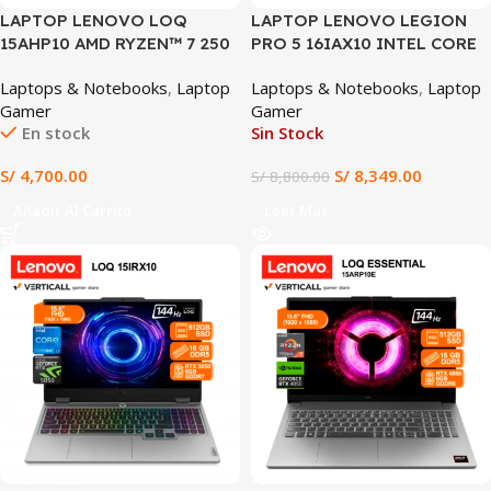
LAPTOP LENOVO LOQ
LAPTOP LENOVO LEGION
15AHP10 AMD RYZEN™ 7 250
PRO 5 16IAX10 INTEL CORE
16GB RAM 512GB SSD RTX™
ULTRA 9 275HX 32GB DDR5
Laptops & Notebooks
,
Laptop
Laptops & Notebooks
,
Laptop
5050 8GB 15.6″ FHD IPS
1TB SSD NVIDIA GEFORCE
Gamer
Gamer
144HZ WINDOWS 11 PRO
RTX 5070 8GB 16″ WQXGA
En stock
Sin Stock
(15AHP10)
OLED 240HZ WINDOWS 11
ECLIPSE BLACK (16IAX10)
S/
4,700.00
S/
8,349.00
S/
8,800.00
Añadir Al Carrito
Leer Más