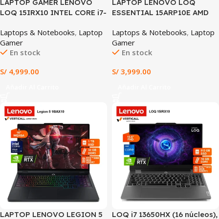
LAPTOP GAMER LENOVO
LAPTOP LENOVO LOQ
LOQ 15IRX10 INTEL CORE i7-
ESSENTIAL 15ARP10E AMD
13700HX 16GB RAM DDR5
RYZEN 7 7735HS 16GB DDR5
Laptops & Notebooks
,
Laptop
Laptops & Notebooks
,
Laptop
512GB SSD RTX 5050 8GB
512GB SSD NVIDIA GEFORCE
Gamer
Gamer
15.6″ FHD IPS 144HZ
RTX 4050 6GB 15.6″ FHD IPS
En stock
En stock
WINDOWS 11 LUNA GREY
144HZ WINDOWS 11
(15IRX10)
PREINSTALADO (15ARP10E)
S/
4,999.00
S/
3,999.00
Añadir Al Carrito
Añadir Al Carrito
SALE
SALE
LAPTOP LENOVO LEGION 5
LOQ i7 13650HX (16 núcleos),