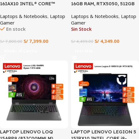
16IAX10 INTEL® CORE™
16GB RAM, RTX5050, 512GB
ULTRA 9 275HX 32GB RAM
SSD, 144Hz Incluye mochila
Laptops & Notebooks
,
Laptop
Laptops & Notebooks
,
Laptop
1TB SSD RTX™ 5060 8GB 16″
+ mouse + protector de
Gamer
Gamer
WQXGA IPS 240HZ (16IAX10)
teclado
En stock
Sin Stock
S/
7,399.00
S/
4,349.00
S/
7,800.00
S/
4,499.00
Añadir Al Carrito
Leer Más
LAPTOP LENOVO LOQ
LAPTOP LENOVO LEGION 5
15ARP9 (83JC00MMLM),
15IRX10 INTEL CORE i9-