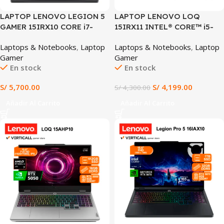
LAPTOP LENOVO LEGION 5
LAPTOP LENOVO LOQ
GAMER 15IRX10 CORE i7-
15IRX11 INTEL® CORE™ i5-
13650HX, RTX 5060 8GB,
13450HX 16GB RAM 512GB
Laptops & Notebooks
,
Laptop
Laptops & Notebooks
,
Laptop
16GB DDR5, 1TB SSD,
SSD RTX™ 5050 8GB 15.6″
Gamer
Gamer
PANTALLA 15.3″ WUXGA,
FHD IPS 144HZ WINDOWS 11
En stock
En stock
WINDOWS 11
PRO (15IRX11)
PREINSTALADO (15IRX10)
S/
5,700.00
S/
4,199.00
S/
4,300.00
Añadir Al Carrito
Añadir Al Carrito
SALE