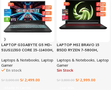
LAPTOP GIGABYTE G5 MD-
LAPTOP MSI BRAVO 15
51US113S0 CORE I5-11400H,
B5DD RYZEN 7-5800H,
RTX 3050TI 4GB, 16GB
RX5500M 4GB, 16GB DDR4,
Laptops & Notebooks
,
Laptop
Laptops & Notebooks
,
Laptop
DDR4, 512GB SSD, 15.6″ FHD
512GB SSD, 15.6″ FHD
Gamer
Gamer
144HZ
En stock
Sin Stock
S/
2,499.00
S/
2,999.00
S/
3,000.00
S/
3,800.00
Añadir Al Carrito
Leer Más