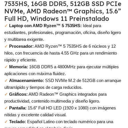
7535HS, 16GB DDR5, 512GB SSD PCIe
NVMe, AMD Radeon™ Graphics, 15.6”
Full HD, Windows 11 Preinstalado
✓
Laptop con AMD Ryzen™ 5 7535HS:
Ideal para
estudiantes, profesionales, programación, oficina, diseño ligero
y multitarea exigente.
✓
Procesador:
AMD Ryzen™ 5 7535HS de 6 núcleos y 12
hilos, con frecuencia de hasta 4.55 GHz para un rendimiento
rápido y eficiente.
✓
Memoria:
16GB DDR5 a 4800MHz para ejecutar múltiples
aplicaciones con máxima fluidez.
✓
Almacenamiento:
SSD NVMe M.2 de 512GB con arranque
ultrarrápido y tiempos de carga reducidos.
✓
Gráficos:
AMD Radeon™ Graphics integrados para
productividad, contenido multimedia y diseño ligero.
✓
Pantalla:
15.6” Full HD LED (1920 x 1080) con imágenes
nítidas y excelente calidad visual.
✓
Teclado:
Español Latino con teclado numérico para una