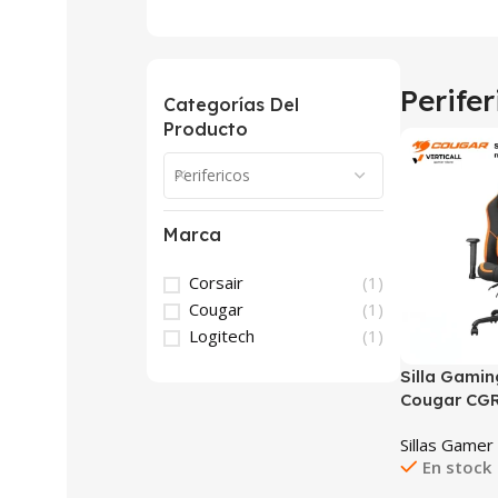
Perifer
Categorías Del
Producto
Perifericos
Marca
Corsair
(1)
Cougar
(1)
Logitech
(1)
Silla Gami
Cougar CG
3MFSFORB.0
Sillas Gamer
Naranja, Me
En stock
base), Cuer
PVC), 90°–1