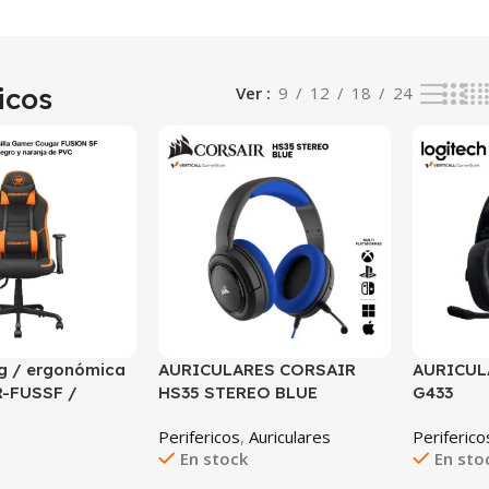
icos
Ver
9
12
18
24
ng / ergonómica
AURICULARES CORSAIR
AURICUL
R-FUSSF /
HS35 STEREO BLUE
G433
001, Negro,
Perifericos
,
Auriculares
Periferico
tal (estructura y
En stock
En sto
o sintético (PU /
30° aprox.