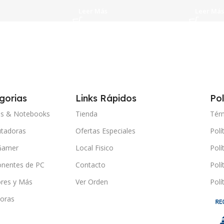
Leer Más
Leer Más
gorias
Links Rápidos
Pol
ps & Notebooks
Tienda
Tér
tadoras
Ofertas Especiales
Polí
Gamer
Local Fisico
Polí
nentes de PC
Contacto
Polí
res y Más
Ver Orden
Polí
oras