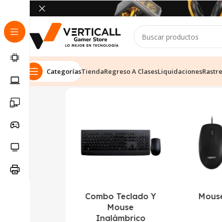
Categorías
Tienda
Regreso A Clases
Liquidaciones
Rastr
Inicio
Tienda
Perifericos
Mostrando los 3 resu
Auriculares
Combo Teclado Y
Mous
Mouse
Inalámbrico