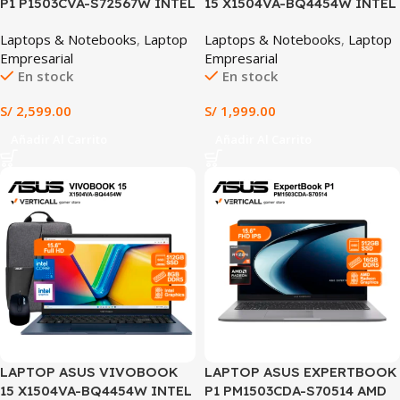
P1 P1503CVA-S72567W INTEL
15 X1504VA-BQ4454W INTEL
CORE 5-210H 16GB RAM
CORE 5 120U 8GB RAM 512GB
Laptops & Notebooks
,
Laptop
Laptops & Notebooks
,
Laptop
512GB SSD INTEL GRAPHICS
SSD INTEL GRAPHICS 15.6″
Empresarial
Empresarial
15.6″ FHD WINDOWS 11
FHD WINDOWS 11 HOME
En stock
En stock
HOME (P1503CVA-S72567W)
(X1504VA-BQ4454W)
S/
2,599.00
S/
1,999.00
Añadir Al Carrito
Añadir Al Carrito
LAPTOP ASUS VIVOBOOK
LAPTOP ASUS EXPERTBOOK
15 X1504VA-BQ4454W INTEL
P1 PM1503CDA-S70514 AMD