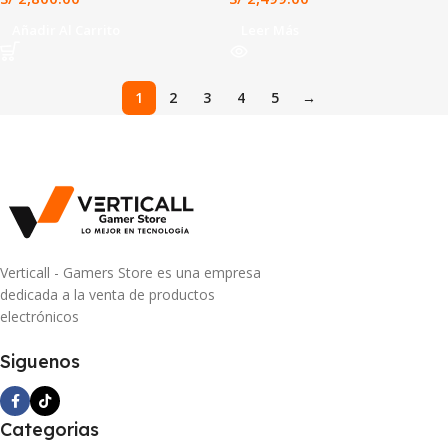
Añadir Al Carrito
Leer Más
1
2
3
4
5
→
Verticall - Gamers Store es una empresa
dedicada a la venta de productos
electrónicos
Siguenos
Categorias