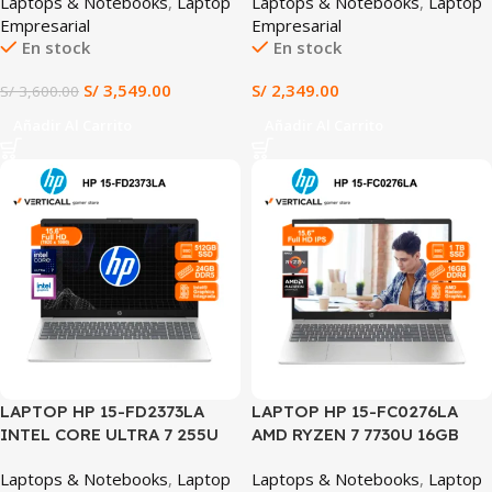
Laptops & Notebooks
,
Laptop
Laptops & Notebooks
,
Laptop
14″ WUXGA IPS
GRAPHICS WIN 11 PRE-
Empresarial
Empresarial
TOUCHSCREEN WINDOWS 11
INSTALADO (HP 250R G10)
En stock
En stock
(Lenovo IdeaPad 5 2-in-1
14AKP10)
S/
3,549.00
S/
2,349.00
S/
3,600.00
Añadir Al Carrito
Añadir Al Carrito
LAPTOP HP 15-FD2373LA
LAPTOP HP 15-FC0276LA
INTEL CORE ULTRA 7 255U
AMD RYZEN 7 7730U 16GB
24GB DDR5 RAM 512GB SSD
RAM 1TB SSD 15.6″ FHD WIN
Laptops & Notebooks
,
Laptop
Laptops & Notebooks
,
Laptop
INTEL GRAPHICS 15.6″ FHD
11 (15-FC0276LA)