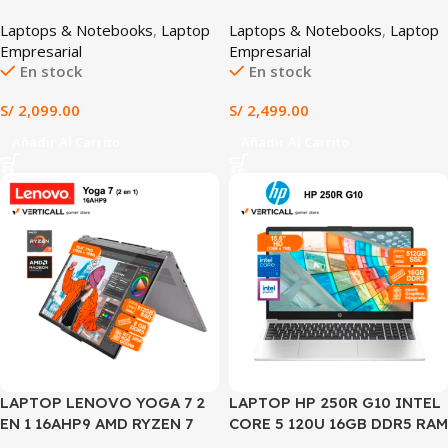
CORE 5 120U 8GB RAM 512GB
RYZEN™ 5 150 16GB RAM
Laptops & Notebooks
,
Laptop
Laptops & Notebooks
,
Laptop
SSD INTEL GRAPHICS 15.6″
512GB SSD AMD RADEON
Empresarial
Empresarial
FHD WINDOWS 11 HOME +
GRAPHICS 15.6″ FHD IPS
En stock
En stock
MOCHILA Y MOUSE ASUS
(PM1503CDA-S70514) +
(X1504VA-BQ4454W)
mochila y mouse
S/
2,099.00
S/
2,499.00
Añadir Al Carrito
Añadir Al Carrito
LAPTOP LENOVO YOGA 7 2
LAPTOP HP 250R G10 INTEL
EN 1 16AHP9 AMD RYZEN 7
CORE 5 120U 16GB DDR5 RAM
7735HS 16GB RAM 512GB SSD
512GB SSD 15.6″ HD INTEL