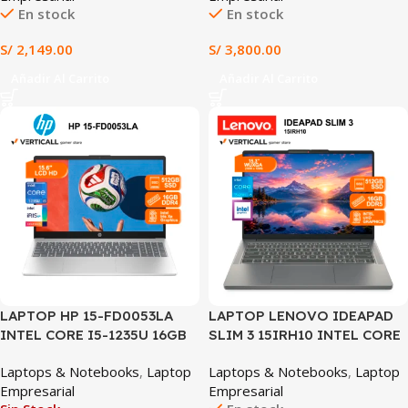
En stock
En stock
TECLADO INGLÉS (15-
FE1073CL)
S/
2,149.00
S/
3,800.00
Añadir Al Carrito
Añadir Al Carrito
LAPTOP HP 15-FD0053LA
LAPTOP LENOVO IDEAPAD
INTEL CORE I5-1235U 16GB
SLIM 3 15IRH10 INTEL CORE
RAM 512GB SSD INTEL IRIS
i5-13420H 16GB DDR5 512GB
Laptops & Notebooks
,
Laptop
Laptops & Notebooks
,
Laptop
XE GRAPHICS 15.6″ HD WIN
SSD INTEL UHD GRAPHICS
Empresarial
Empresarial
11 PREINSTALADO (15-
15.3″ WUXGA 60HZ TECLADO