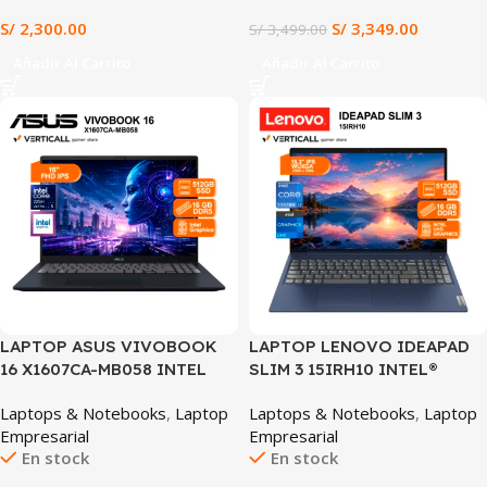
BQ547)
S/
2,300.00
S/
3,349.00
S/
3,499.00
Añadir Al Carrito
Añadir Al Carrito
SALE
SALE
LAPTOP ASUS VIVOBOOK
LAPTOP LENOVO IDEAPAD
16 X1607CA-MB058 INTEL
SLIM 3 15IRH10 INTEL®
CORE ULTRA 5 225H 16GB
CORE™ i7-13620H, 16GB
Laptops & Notebooks
,
Laptop
Laptops & Notebooks
,
Laptop
RAM 512GB SSD INTEL
DDR5, 512GB SSD, INTEL
Empresarial
Empresarial
GRAPHICS 16″ FHD IPS 60HZ
UHD GRAPHICS, 15.3″
En stock
En stock
WINDOWS 11 AZUL
WUXGA IPS 60HZ,
(X1607CA-MB058)
WINDOWS 11