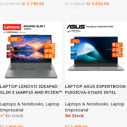
S/
2,749.00
S/
3,050.00
S/
2,799.00
S/
3,299.00
PREINSTALADO (15IRH10)
Añadir Al Carrito
Añadir Al Carrito
LAPTOP LENOVO IDEAPAD
LAPTOP ASUS EXPERTBOOK
SLIM 3 14ARP10 AMD RYZEN™
P1503CVA-S71655 INTEL
7 7735HS 16GB DDR5 RAM
CORE I5-13420H, 16GB DDR5,
Laptops & Notebooks
,
Laptop
Laptops & Notebooks
,
Laptop
512GB SSD AMD RADEON™
512GB SSD, 15.6″ FHD,
Empresarial
Empresarial
680M 14″ WUXGA OLED
Windows 11 Home
En stock
Sin Stock
WINDOWS 11 PRE-
INSTALADO (14ARP10)
S/
2,800.00
S/
2,499.00