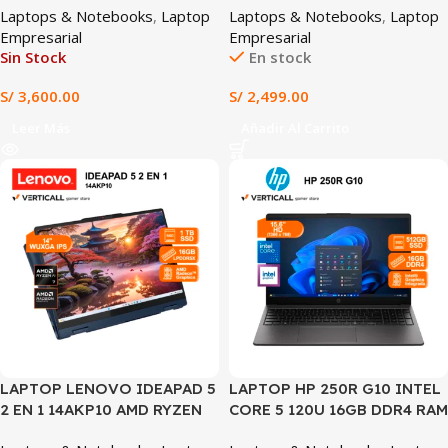
Laptops & Notebooks
,
Laptop
Laptops & Notebooks
,
Laptop
AMD RADEON GRAPHICS 16″
GRAPHICS WIN 11 PRE-
Empresarial
Empresarial
WUXGA TÁCTIL WINDOWS
INSTALADO COLOR
Sin Stock
En stock
11 TECLADO ESPAÑOL
PLATEADO (HP 250R G10)
(16AHP9)
S/
3,600.00
S/
2,499.00
Leer Más
Añadir Al Carrito
SALE
LAPTOP LENOVO IDEAPAD 5
LAPTOP HP 250R G10 INTEL
2 EN 1 14AKP10 AMD RYZEN
CORE 5 120U 16GB DDR4 RAM
AI 7 350 16GB RAM 1TB SSD
512GB SSD 15.6″ HD INTEL