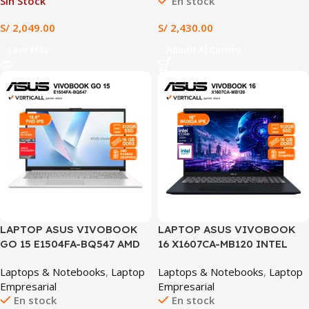
Sin Stock
En stock
FD0053LA)
ESPAÑOL WINDOWS 11
(15IRH10)
S/
2,049.00
S/
2,430.00
Leer Más
Añadir Al Carrito
SALE
LAPTOP ASUS VIVOBOOK
LAPTOP ASUS VIVOBOOK
GO 15 E1504FA-BQ547 AMD
16 X1607CA-MB120 INTEL
RYZEN 5 7520U 16GB DDR5
CORE ULTRA 7 255H 16GB
Laptops & Notebooks
,
Laptop
Laptops & Notebooks
,
Laptop
512GB SSD AMD RADEON
RAM 512GB SSD 16″ WUXGA
Empresarial
Empresarial
GRAPHICS 15.6″ FHD IPS
IPS WINDOWS 11 AZUL
En stock
En stock
FREEDOS GRIS (E1504FA-
(X1607CA-MB120)