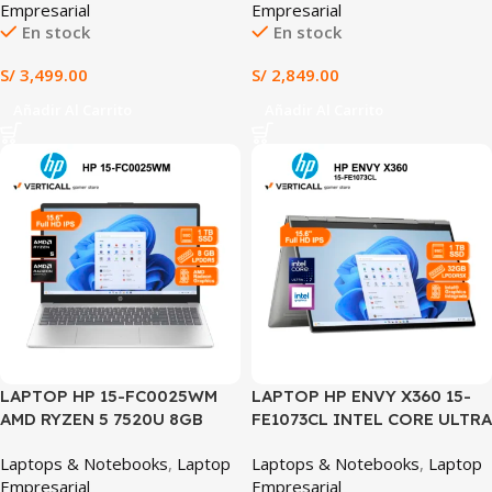
Empresarial
Empresarial
WIN 11 PLATEADO (15-
En stock
En stock
FD2373LA)
S/
3,499.00
S/
2,849.00
Añadir Al Carrito
Añadir Al Carrito
LAPTOP HP 15-FC0025WM
LAPTOP HP ENVY X360 15-
AMD RYZEN 5 7520U 8GB
FE1073CL INTEL CORE ULTRA
RAM 1TB SSD 15.6″ FHD
7-155U 32GB RAM 1TB SSD
Laptops & Notebooks
,
Laptop
Laptops & Notebooks
,
Laptop
TOUCHSCREEN WIN 11 (15-
15.6″ FHD IPS
Empresarial
Empresarial
FC0025WM)
TOUCHSCREEN WIN 11