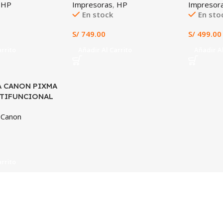
,
HP
Impresoras
,
HP
Impresor
CONTINUO
En stock
En sto
S/
749.00
S/
499.00
arrito
Añadir Al Carrito
Añadir Al
 CANON PIXMA
LTIFUNCIONAL
EMA CONTINUO
,
Canon
arrito