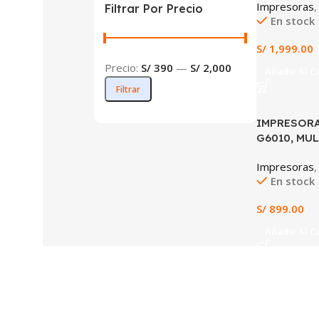
Impresoras
Filtrar Por Precio
En stock
S/
1,999.00
Precio:
S/ 390
—
S/ 2,000
Añadir Al C
Filtrar
IMPRESORA
G6010, MU
CON SIST
Impresoras
En stock
S/
899.00
Añadir Al C