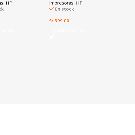
as
,
HP
Impresoras
,
HP
ck
En stock
S/
399.00
 Carrito
Añadir Al Carrito