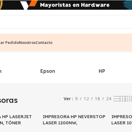
ear Pedido
Nosotros
Contacto
ultados
n
Epson
HP
soras
Ver
9
12
18
24
 HP LASERJET
IMPRESORA HP NEVERSTOP
IMPRESO
N, TÓNER
LASER 1200NW,
LASER 1
MULTIFUNCIONAL TÓNER
CONTIN