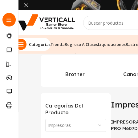
Categorías
Tienda
Regreso A Clases
Liquidaciones
Rastr
Inicio
Tienda
Impresoras
Mostrando los 5 res
Brother
Cano
Impre
Categorías Del
Producto
IMPRESORA
Impresoras
PRO M607D
CONTINUO