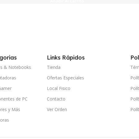
Añadir Al Carrito
gorias
Links Rápidos
Pol
ps & Notebooks
Tienda
Tér
tadoras
Ofertas Especiales
Polí
Gamer
Local Fisico
Polí
nentes de PC
Contacto
Polí
res y Más
Ver Orden
Polí
oras