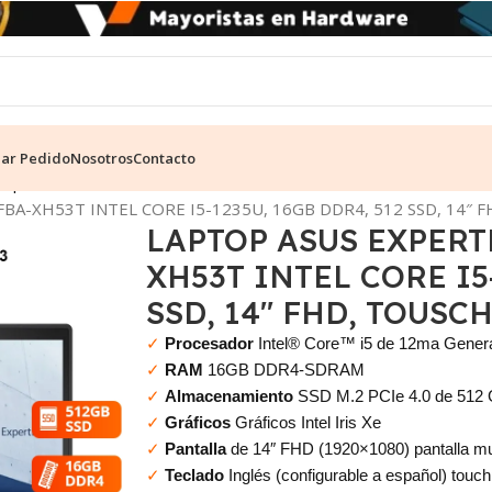
ear Pedido
Nosotros
Contacto
mpresarial
BA-XH53T INTEL CORE I5-1235U, 16GB DDR4, 512 SSD, 14″ 
LAPTOP ASUS EXPERT
XH53T INTEL CORE I5-
SSD, 14″ FHD, TOUSC
✓
Procesador
Intel® Core™ i5 de 12ma Gener
✓
RAM
16GB DDR4-SDRAM
✓
Almacenamiento
SSD M.2 PCIe 4.0 de 512
✓
Gráficos
Gráficos Intel Iris Xe
✓
Pantalla
de 14″ FHD (1920×1080) pantalla mult
✓
Teclado
Inglés (configurable a español) touc