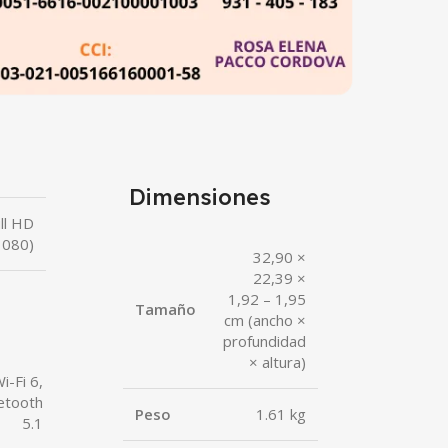
Dimensiones
ll HD
1080)
32,90 ×
22,39 ×
1,92 – 1,95
Tamaño
cm (ancho ×
profundidad
× altura)
i-Fi 6,
etooth
Peso
1.61 kg
5.1