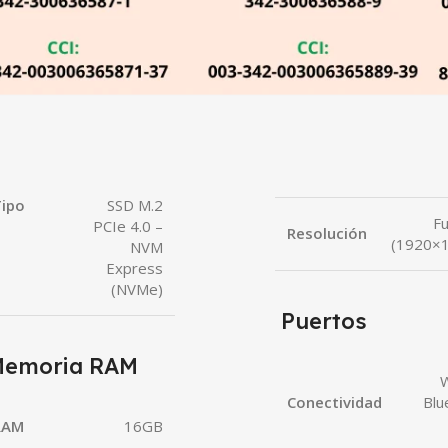
ipo
SSD M.2
Fu
PCIe 4.0 –
Resolución
(1920×
NVM
Express
(NVMe)
Puertos
emoria RAM
W
Conectividad
Blu
RAM
16GB