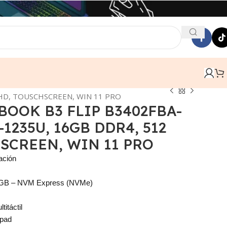
FHD, TOUSCHSCREEN, WIN 11 PRO
BOOK B3 FLIP B3402FBA-
1235U, 16GB DDR4, 512
HSCREEN, WIN 11 PRO
ación
 GB – NVM Express (NVMe)
itáctil
hpad