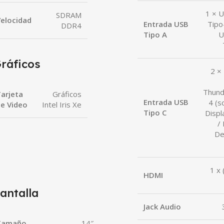
1 × U
SDRAM
elocidad
Entrada USB
Tipo
DDR4
Tipo A
U
ráficos
2 ×
Thund
arjeta
Gráficos
Entrada USB
4 (s
e Video
Intel Iris Xe
Tipo C
Displ
/
De
1 x
HDMI
antalla
Jack Audio
Tamaño
14″