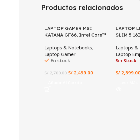
Productos relacionados
LAPTOP GAMER MSI
SALE
LAPTOP L
KATANA GF66, Intel Core™
SLIM 5 16
i5-11400H, 8GB RAM DDR4,
13620H, 1
Laptops & Notebooks
,
Laptops &
512GB SSD, NVIDIA
SSD, 16″ 
Laptop Gamer
Laptop Emp
GeForce GTX 1650 4GB,
En stock
Sin Stock
Pantalla 15.6” FHD IPS
144Hz, Windows 11
S/
2,499.00
S/
2,899.0
S/
2,700.00
Preinstalado, Gaming y
Diseño en Tacna
Añadir Al Carrito
Leer Más