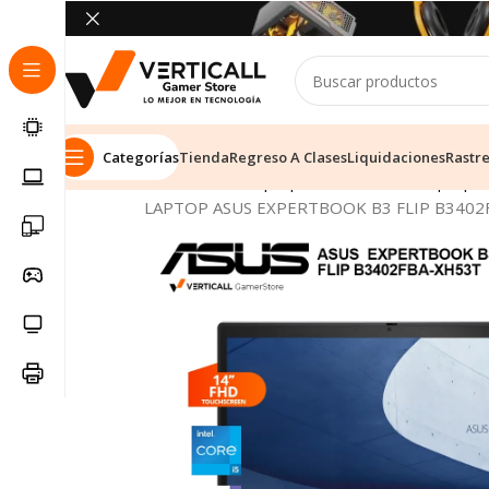
Categorías
Tienda
Regreso A Clases
Liquidaciones
Rastr
Inicio
Tienda
Laptops & Notebooks
Laptop E
LAPTOP ASUS EXPERTBOOK B3 FLIP B3402F
SALE