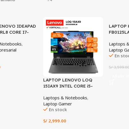
ENOVO IDEAPAD
LAPTOP 
SALE
IRL8 CORE I7-
FB0125LA
6GB DDR5, 512GB
RTX 3050
 Notebooks
,
Laptops 
FHD
512GB SS
resarial
Laptop G
144HZ
En sto
0
S/
3,599.0
Añadir Al
LAPTOP LENOVO LOQ
15IAX9 INTEL CORE i5-
12450HX 8GB RAM 512GB
Laptops & Notebooks
,
SSD RTX 3050 6GB 15.6″
Laptop Gamer
FHD IPS
En stock
S/
2,999.00