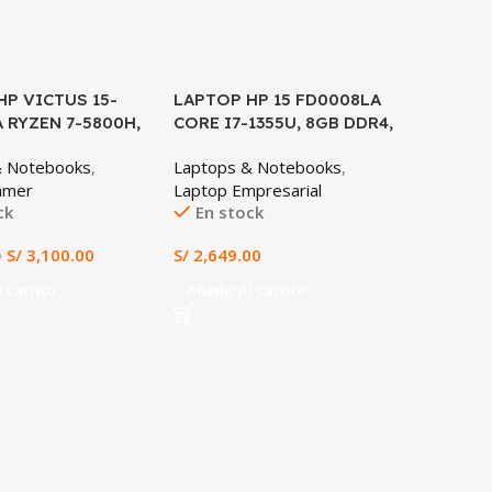
HP VICTUS 15-
LAPTOP HP 15 FD0008LA
LAPTOP
 RYZEN 7-5800H,
CORE I7-1355U, 8GB DDR4,
X1504VA
 4GB, 16GB DDR4,
512GB SSD, 15.6″ FHD
Core™ i
& Notebooks
,
Laptops & Notebooks
,
Laptops
D, 15.6″ FHD
DDR4, 5
amer
Laptop Empresarial
Laptop E
NVMe, In
ck
En stock
En st
Graphics
Windows
S/
3,100.00
S/
2,649.00
S/
2,599
0
Español 
Estudio,
 Carrito
Añadir Al Carrito
Añadir 
Ligero y
Tacna