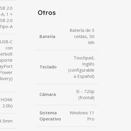
SB 2.0
Otros
-A, 1 ×
SB 2.0
Tipo-A
Batería de 3
Batería
celdas, 50
 USB-C
Wh
con
erbolt
Touchpad,
oporte
Inglés
ayPort
Teclado
(configurable
 Power
a Español)
livery)
Sí – 720p
Cámara
(frontal)
 (HDMI
2.0b)
Sistema
Windows 11
Operativo
Pro
3.5mm