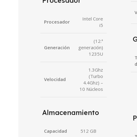
Procesador
V
Intel Core
Procesador
i5
G
(12.ª
Generación
generación)
1235U
T
d
1.3Ghz
(Turbo
Velocidad
4.4Ghz) –
10 Núcleos
Almacenamiento
P
Capacidad
512 GB