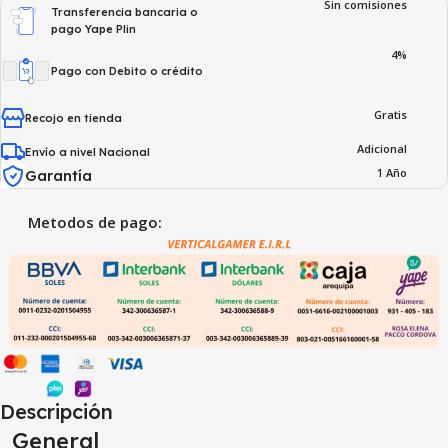
Sin comisiones
Transferencia bancaria o
pago Yape Plin
4%
Pago con Debito o crédito
Gratis
Recojo en tienda
Adicional
Envío a nivel Nacional
1 Año
Garantía
Metodos de pago:
Descripción
General