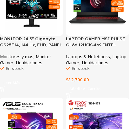
MONITOR 24.5″ Gigabyte
LAPTOP GAMER MSI PULSE
GS25F14, 144 Hz, FHD, PANEL
GL66 12UCK-469 INTEL
SS IPS, 1 MS, HDR10, AMD
CORE i5-12450H 8GB DDR4
Monitores y más
,
Monitor
Laptops & Notebooks
,
Laptop
FreeSync
RAM 512GB SSD NVIDIA
Gamer
,
Liquidaciones
Gamer
,
Liquidaciones
GEFORCE RTX 3050 4GB
En stock
En stock
15.6″ FHD IPS 144HZ
WINDOWS 11 HOME (12UCK-
S/
2,700.00
469)
Leer Más
Añadir Al Carrito
SALE