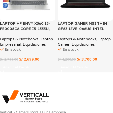
LAPTOP HP ENVY X360 15-
LAPTOP GAMER MSI THIN
FE0008CA CORE I5-1335U,
GF63 12VE-066US INTEL
16GB DDR5, 1TB SSD, 15.6″
CORE I7-12650H 16GB DDR4
Laptops & Notebooks
,
Laptop
Laptops & Notebooks
,
Laptop
FHD
512GB SSD NVIDIA GEFORCE
Empresarial
,
Liquidaciones
Gamer
,
Liquidaciones
RTX 4050 6GB 15.6″ FHD
En stock
En stock
144HZ WINDOWS 11 (12VE-
066US)
S/
2,699.00
S/
3,700.00
S/
2,799.00
S/
4,200.00
Añadir Al Carrito
Añadir Al Carrito
Verticall - Gamers Store es una empresa