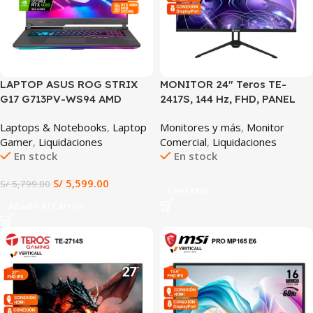
LAPTOP ASUS ROG STRIX
MONITOR 24″ Teros TE-
G17 G713PV-WS94 AMD
2417S, 144 Hz, FHD, PANEL
RYZEN 9 7845HX 16GB RAM
IPS
Laptops & Notebooks
,
Laptop
Monitores y más
,
Monitor
1TB SSD RTX 4060 8GB 17.3″
Gamer
,
Liquidaciones
Comercial
,
Liquidaciones
QHD IPS 240HZ (G713PV-
En stock
En stock
WS94)
S/
5,599.00
S/
5,799.00
Leer Más
Añadir Al Carrito