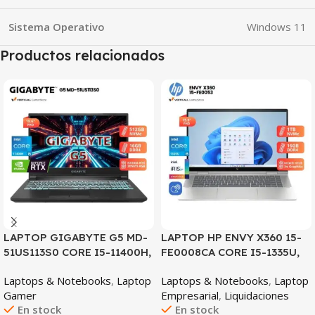
Sistema Operativo
Windows 11
Productos relacionados
SALE
SALE
LAPTOP GIGABYTE G5 MD-
LAPTOP HP ENVY X360 15-
51US113S0 CORE I5-11400H,
FE0008CA CORE I5-1335U,
RTX 3050TI 4GB, 16GB
16GB DDR5, 1TB SSD, 15.6″
Laptops & Notebooks
,
Laptop
Laptops & Notebooks
,
Laptop
DDR4, 512GB SSD, 15.6″ FHD
FHD
Gamer
Empresarial
,
Liquidaciones
144HZ
En stock
En stock