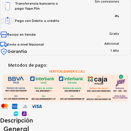
Sin comisiones
Transferencia bancaria o
pago Yape Plin
4%
Pago con Debito o crédito
Gratis
Recojo en tienda
Adicional
Envío a nivel Nacional
1 Año
Garantía
Metodos de pago:
Descripción
General