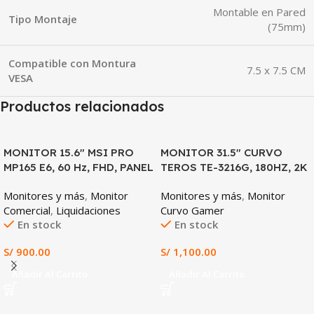
Montable en Pared
Tipo Montaje
(75mm)
Compatible con Montura
7.5 x 7.5 CM
VESA
Productos relacionados
MONITOR 15.6″ MSI PRO
MONITOR 31.5″ CURVO
MP165 E6, 60 Hz, FHD, PANEL
TEROS TE-3216G, 180HZ, 2K
IPS
QHD, PANEL VA
Monitores y más
,
Monitor
Monitores y más
,
Monitor
Comercial
,
Liquidaciones
Curvo Gamer
En stock
En stock
S/
900.00
S/
1,100.00
Añadir Al Carrito
Añadir Al Carrito