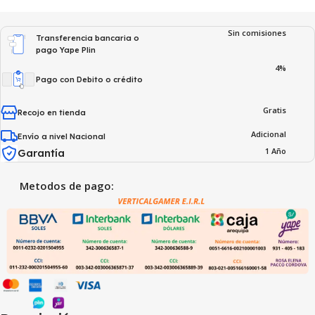
Sin comisiones
Transferencia bancaria o
pago Yape Plin
4%
Pago con Debito o crédito
Gratis
Recojo en tienda
Adicional
Envío a nivel Nacional
1 Año
Garantía
Metodos de pago: