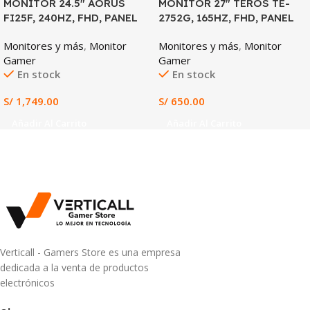
MONITOR 24.5″ AORUS
MONITOR 27″ TEROS TE-
FI25F, 240HZ, FHD, PANEL
2752G, 165HZ, FHD, PANEL
IPS
IPS
Monitores y más
,
Monitor
Monitores y más
,
Monitor
Gamer
Gamer
En stock
En stock
S/
1,749.00
S/
650.00
Añadir Al Carrito
Añadir Al Carrito
Verticall - Gamers Store es una empresa
dedicada a la venta de productos
electrónicos