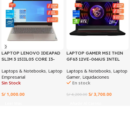
LAPTOP LENOVO IDEAPAD
LAPTOP GAMER MSI THIN
SLIM 3 15IIL05 CORE I3-
GF63 12VE-066US INTEL
1005G1, 4GB DDR4, 128GB
CORE I7-12650H 16GB DDR4
Laptops & Notebooks
,
Laptop
Laptops & Notebooks
,
Laptop
SSD, 15.6″ HD
512GB SSD NVIDIA
Empresarial
Gamer
,
Liquidaciones
GEFORCE RTX 4050 6GB
Sin Stock
En stock
15.6″ FHD 144HZ WINDOWS
11 (12VE-066US)
S/
1,000.00
S/
3,700.00
S/
4,200.00
Leer Más
Añadir Al Carrito