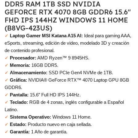
DDR5 RAM 1TB SSD NVIDIA
GEFORCE RTX 4070 8GB GDDR6 15.6″
FHD IPS 144HZ WINDOWS 11 HOME
(B8VG-423US)
✓
Laptop Gamer MSI Katana A15 AI:
Ideal para gaming AAA,
eSports, streaming, edición de video, modelado 3D y creación
de contenido profesional.
✓
Procesador:
AMD Ryzen™ 9 8945HS.
✓
Memoria:
16GB DDR5.
✓
Almacenamiento:
SSD PCIe Gen4 NVMe de 1TB.
✓
Gráfica:
NVIDIA® GeForce RTX™ 4070 Laptop GPU 8GB
GDDR6.
✓
Pantalla:
15.6” Full HD IPS 144Hz.
✓
Teclado:
RGB de 4 zonas, inglés configurable a Español
Latino.
✓
Sistema Operativo:
Windows 11 Home.
✓
Estado:
Producto nuevo en caja sellada.
✓
Garantía:
1 Año de garantía.