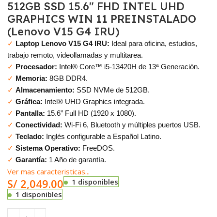
512GB SSD 15.6″ FHD INTEL UHD
GRAPHICS WIN 11 PREINSTALADO
(Lenovo V15 G4 IRU)
✓
Laptop Lenovo V15 G4 IRU:
Ideal para oficina, estudios,
trabajo remoto, videollamadas y multitarea.
✓
Procesador:
Intel® Core™ i5-13420H de 13ª Generación.
✓
Memoria:
8GB DDR4.
✓
Almacenamiento:
SSD NVMe de 512GB.
✓
Gráfica:
Intel® UHD Graphics integrada.
✓
Pantalla:
15.6” Full HD (1920 x 1080).
✓
Conectividad:
Wi-Fi 6, Bluetooth y múltiples puertos USB.
✓
Teclado:
Inglés configurable a Español Latino.
✓
Sistema Operativo:
FreeDOS.
✓
Garantía:
1 Año de garantía.
Ver mas caracteristicas...
S/
2,049.00
1 disponibles
1 disponibles