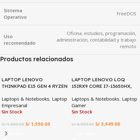
Sistema
FreeDOS
Operativo
Oficina, estudios, programación,
Uso
administración, contabilidad y trabajo
recomendado
remoto
Productos relacionados
SALE
SALE
LAPTOP LENOVO
LAPTOP LENOVO LOQ
THINKPAD E15 GEN 4 RYZEN
15IRX9 CORE I7-13650HX,
3-5425U, 8GB DDR4, 512GB
RTX 4050 6GB, 16GB DDR5,
Laptops & Notebooks
,
Laptop
Laptops & Notebooks
,
Laptop
SSD, 15.6″ FHD
512GB SSD, 15.6″ FHD
Empresarial
Gamer
Sin Stock
Sin Stock
S/
1,550.00
S/
3,949.00
S/
1,600.00
S/
4,699.00
Leer Más
Leer Más