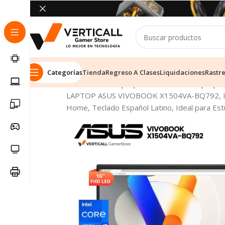
Categorías
Tienda
Regreso A Clases
Liquidaciones
Rastr
Inicio
Tienda
Laptops & Notebooks
Laptop E
LAPTOP ASUS VIVOBOOK X1504VA-BQ792, Inte
Home, Teclado Español Latino, Ideal para Estu