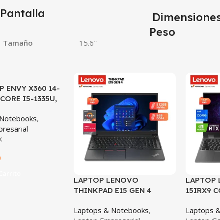
Pantalla
Dimensiones
Peso
Tamaño
15.6″
P ENVY X360 14-
SALE
SALE
CORE I5-1335U,
 512GB SSD, 14″
 Notebooks
,
IL
resarial
k
0
Carrito
LAPTOP LENOVO
LAPTOP
THINKPAD E15 GEN 4
15IRX9 C
RYZEN 3-5425U, 8GB DDR4,
RTX 4050
Laptops & Notebooks
,
Laptops 
512GB SSD, 15.6″ FHD
512GB SS