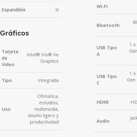
Wi-Fi
Expandible
Sí
B
Bluetooth
Gráficos
1 x
USB Tipo
Gen
Tarjeta
A
Intel® Iris® Xe
de
Graphics
Video
1 x
USB Tipo
Gen 
Tipo
Integrada
C
Ofimática,
HDMI
HD
estudios,
Uso
multimedia,
diseño ligero y
Ja
Audio
productividad