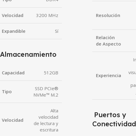
Velocidad
3200 MHz
Resolución
Expandible
Sí
Relación
de Aspecto
Almacenamiento
I
vis
Capacidad
512GB
Experiencia
pa
SSD PCIe®
Tipo
NVMe™ M.2
Alta
Puertos y
velocidad
Velocidad
Conectividad
de lectura y
escritura