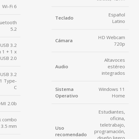
Wi-Fi 6
Español
Teclado
Latino
luetooth
5.2
HD Webcam
Cámara
720p
 USB 3.2
 1 + 1 x
USB 2.0
Altavoces
Audio
estéreo
integrados
 USB 3.2
1 Type-
C
Sistema
Windows 11
Operativo
Home
MI 2.0b
Estudiantes,
oficina,
ck combo
teletrabajo,
3.5 mm
Uso
programación,
recomendado
diseño ligero