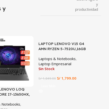
y
 y
productividad
LAPTOP LENOVO V15 G4
SALE
AMN RYZEN 5-7520U,16GB
LPDDR5, 512GB SSD, 15.6″
Laptops & Notebooks
,
FHD
Laptop Empresarial
Sin Stock
S/
1,799.00
S/
1,849.00
Leer Más
 LENOVO LOQ
LAPTOP
ORE I7-13650HX,
E15004
 6GB, 16GB DDR5,
5-7520U
& Notebooks
,
Laptops
D, 15.6″ FHD
SSD, 15