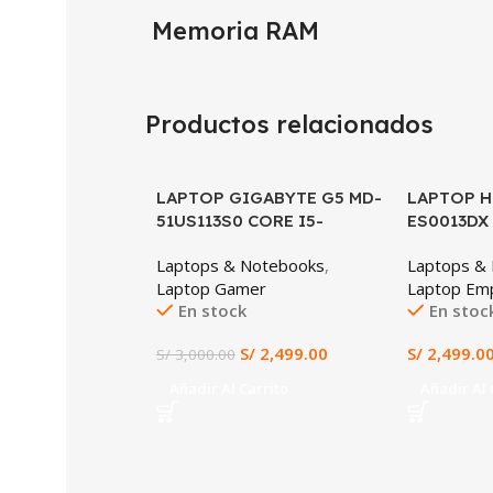
Memoria RAM
Productos relacionados
LAPTOP GIGABYTE G5 MD-
SALE
LAPTOP H
51US113S0 CORE I5-
ES0013DX 
11400H, RTX 3050TI 4GB,
8GB DDR4,
Laptops & Notebooks
,
Laptops &
16GB DDR4, 512GB SSD,
FHD TACT
Laptop Gamer
Laptop Emp
15.6″ FHD 144HZ
En stock
En stoc
S/
2,499.00
S/
2,499.0
S/
3,000.00
Añadir Al Carrito
Añadir Al 