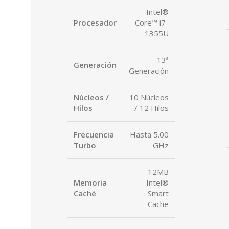
Intel®
Procesador
Core™ i7-
1355U
13ª
Generación
Generación
Núcleos /
10 Núcleos
Hilos
/ 12 Hilos
Frecuencia
Hasta 5.00
Turbo
GHz
12MB
Memoria
Intel®
Caché
Smart
Cache