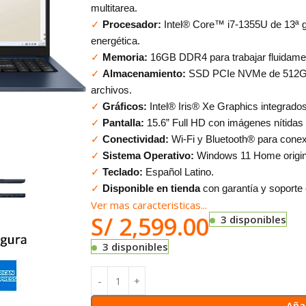
multitarea.
✓
Procesador:
Intel® Core™ i7-1355U de 13ª ge
energética.
✓
Memoria:
16GB DDR4 para trabajar fluidamen
✓
Almacenamiento:
SSD PCIe NVMe de 512GB p
archivos.
✓
Gráficos:
Intel® Iris® Xe Graphics integrados
✓
Pantalla:
15.6” Full HD con imágenes nítidas y
✓
Conectividad:
Wi-Fi y Bluetooth® para conex
✓
Sistema Operativo:
Windows 11 Home origin
✓
Teclado:
Español Latino.
✓
Disponible en tienda
con garantía y soporte 
Ver mas caracteristicas...
S/
2,599.00
3 disponibles
3 disponibles
Añad