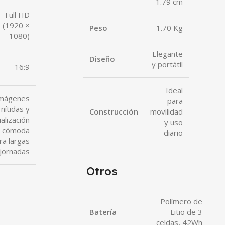
1.79 cm
Full HD
(1920 ×
Peso
1.70 Kg
1080)
Elegante
Diseño
y portátil
16:9
Ideal
mágenes
para
nítidas y
Construcción
movilidad
ualización
y uso
cómoda
diario
ra largas
jornadas
Otros
Polímero de
Batería
Litio de 3
celdas, 42Wh