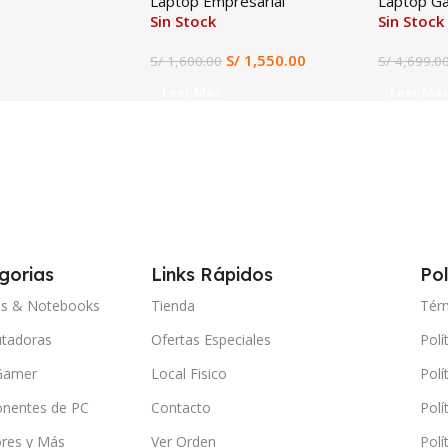
Laptop Empresarial
Laptop G
Sin Stock
Sin Stock
S/
1,550.00
S/
1,600.00
S/
4,699.0
Leer Más
Leer Más
gorias
Links Rápidos
Pol
ps & Notebooks
Tienda
Tér
tadoras
Ofertas Especiales
Polí
Gamer
Local Fisico
Polí
nentes de PC
Contacto
Polí
res y Más
Ver Orden
Polí