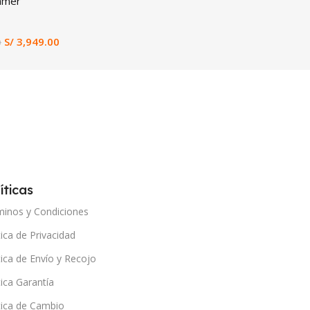
amer
Laptop E
En st
S/
3,949.00
S/
2,199
0
Añadir 
íticas
minos y Condiciones
tica de Privacidad
tica de Envío y Recojo
tica Garantía
tica de Cambio