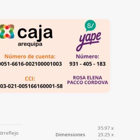
35.97 x
tirreflejo
Dimensiones
23.25 x