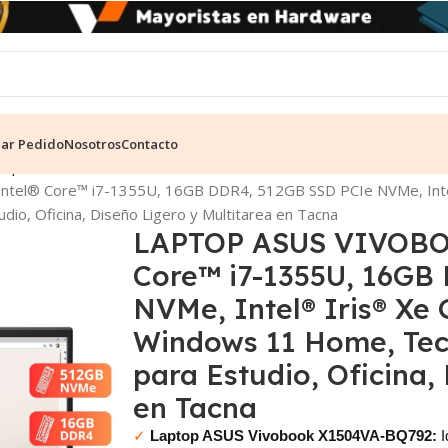
ear Pedido
Nosotros
Contacto
mpresarial
l® Core™ i7-1355U, 16GB DDR4, 512GB SSD PCIe NVMe, Intel® 
dio, Oficina, Diseño Ligero y Multitarea en Tacna
LAPTOP ASUS VIVOBOO
Core™ i7-1355U, 16GB
NVMe, Intel® Iris® Xe G
Windows 11 Home, Tecl
para Estudio, Oficina,
en Tacna
✓
Laptop ASUS Vivobook X1504VA-BQ792:
I