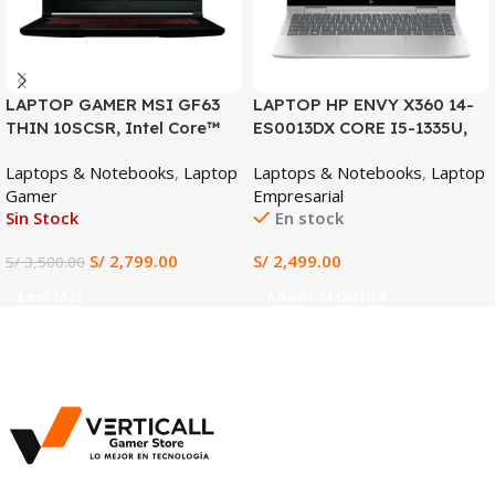
LAPTOP GAMER MSI GF63
LAPTOP HP ENVY X360 14-
THIN 10SCSR, Intel Core™
ES0013DX CORE I5-1335U,
i7-10750H, 16GB RAM DDR4,
8GB DDR4, 512GB SSD, 14″
Laptops & Notebooks
,
Laptop
Laptops & Notebooks
,
Laptop
512GB SSD, NVIDIA
FHD TACTIL
Gamer
Empresarial
GeForce GTX 1650 Ti 4GB,
Sin Stock
En stock
Pantalla 15.6” FHD IPS
144Hz, Gaming y Diseño
S/
2,799.00
S/
2,499.00
S/
3,500.00
Profesional
Leer Más
Añadir Al Carrito