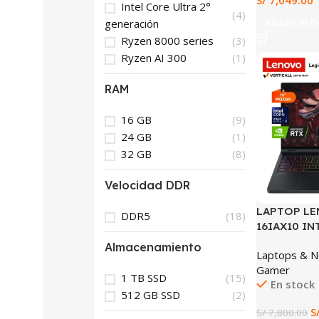
S/
7,049.00
Intel Core Ultra 2°
(4)
generación
Añadir Al C
Ryzen 8000 series
(3)
Ryzen AI 300
(1)
SALE
RAM
16 GB
(9)
24 GB
(1)
32 GB
(8)
Velocidad DDR
LAPTOP LE
DDR5
(18)
16IAX10 I
ULTRA 9 27
Almacenamiento
Laptops & 
1TB SSD RT
Gamer
WQXGA IPS
1 TB SSD
(15)
En stock
(16IAX10)
512 GB SSD
(2)
S
S/
7,800.00