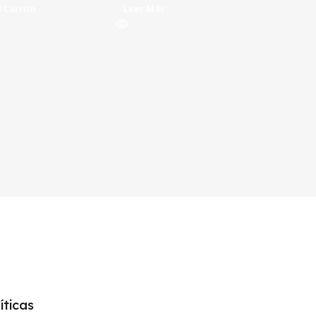
 Carrito
Leer Más
íticas