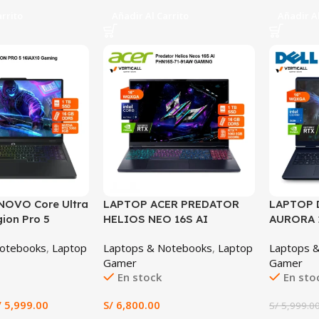
arrito
Añadir Al Carrito
Añadir Al
SALE
NOVO Core Ultra
LAPTOP ACER PREDATOR
LAPTOP 
ion Pro 5
HELIOS NEO 16S AI
AURORA 
TX 5060 8GB,
PHN16S-71-91AW INTEL®
7568BLU-
Notebooks
,
Laptop
Laptops & Notebooks
,
Laptop
Laptops 
1TB SSD, 16″
CORE™ ULTRA 9 275HX 16GB
240H, 32
Gamer
Gamer
HZ, WIN 11
RAM 1TB SSD RTX™ 5060
8GB, 1TB 
En stock
En sto
8GB 16″ WQXGA OLED
(2560×16
240HZ (PHN16S-71-91AW)
/
5,999.00
S/
6,800.00
S/
5,999.0