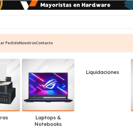
ear Pedido
Nosotros
Contacto
 8GB
Mostrando los 18 resultados
Liquidaciones
ras
Laptops &
Notebooks