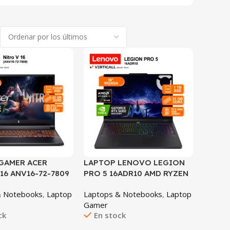
SALE
GAMER ACER
LAPTOP LENOVO LEGION
16 ANV16-72-7809
PRO 5 16ADR10 AMD RYZEN
RE 7 240H 32GB
9 8945HX 32GB DDR5 1TB
& Notebooks
,
Laptop
Laptops & Notebooks
,
Laptop
GB SSD RTX 5060
SSD NVIDIA GEFORCE RTX
Gamer
WUXGA IPS 165HZ
5060 8GB 16″ WQXGA IPS
ck
En stock
 11 INGLÉS
WINDOWS 11 TECLADO
RABLE A ESPAÑOL
ESPAÑOL (16ADR10)