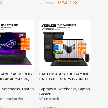
00
S/
7,349.00
S/
7,599.00
ANV16-72-7809)
 Carrito
Añadir Al Carrito
GAMER ASUS ROG
LAPTOP ASUS TUF GAMING
8 G814PM-ES96,
F16 FX608JMR-RV197 INTEL
n™ 9 8940HX,
CORE I7-14650HX 16GB RAM
& Notebooks
,
Laptop
Laptops & Notebooks
,
Laptop
5 5600MHz, 1TB
1TB SSD RTX 5060 8GB 16″
Gamer
DIA® GeForce
FHD IPS 144HZ WINDOWS
 on backorder
En stock
60 Laptop GPU
11 HOME + MOCHILA Y
R7, 18” WQXGA IPS
MOUSE ASUS TUF GAMING