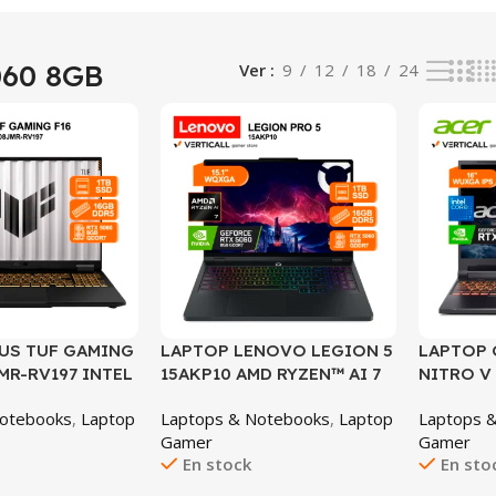
060 8GB
Ver
9
12
18
24
US TUF GAMING
LAPTOP LENOVO LEGION 5
LAPTOP 
MR-RV197 INTEL
15AKP10 AMD RYZEN™ AI 7
NITRO V 
650HX 16GB RAM
350, 16GB DDR5 RAM, 1TB
INTEL CO
Notebooks
,
Laptop
Laptops & Notebooks
,
Laptop
Laptops 
X 5060 8GB 16″
SSD, NVIDIA® GEFORCE
RAM 512
Gamer
Gamer
44HZ WINDOWS
RTX™ 5060 8GB GDDR7,
8GB 16″ 
En stock
En sto
X608JMR-RV197)
15.1″ WQXGA OLED 165HZ,
WINDOWS
WINDOWS 11 Pre-instalado
CONFIGU