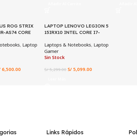
Añadir Al Carrito
Añadir Al
US ROG STRIX
LAPTOP LENOVO LEGION 5
SALE
MR-AS74 CORE
15IRX10 INTEL CORE I7-
, RTX 5060 8GB,
13650HX 24GB RAM 1TB SSD
Notebooks
,
Laptop
Laptops & Notebooks
,
Laptop
1TB SSD, 16″
RTX 5060 8GB 15.3″ WUXGA
Gamer
z, WIN 11
(15IRX10)
Sin Stock
/
6,500.00
S/
5,099.00
S/
5,299.00
Leer Más
gorias
Links Rápidos
Pol