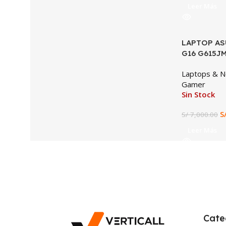
Leer Más
LAPTOP AS
SALE
G16 G615J
I7-14650HX
Laptops & 
16GB DDR5, 
Gamer
WUXGA 165H
Sin Stock
S
S/
7,000.00
Leer Más
Cate