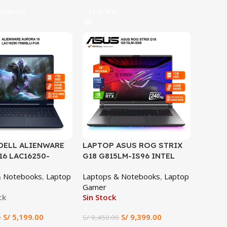
 Carrito
Leer Más
SALE
DELL ALIENWARE
LAPTOP ASUS ROG STRIX
16 LAC16250-
G18 G815LM-IS96 INTEL
PUS INTEL I7-
CORE ULTRA 9-275HX, RTX
& Notebooks
,
Laptop
Laptops & Notebooks
,
Laptop
GB RAM, RTX 5060
5060 8GB, 32GB DDR5, 1TB
Gamer
SSD, 16″
SSD, 18″ WQXGA
ck
Sin Stock
00) 120HZ, WIN 11
(2560×1600) 240HZ IPS,
WIN 11
S/
5,199.00
S/
9,399.00
0
S/
9,450.00