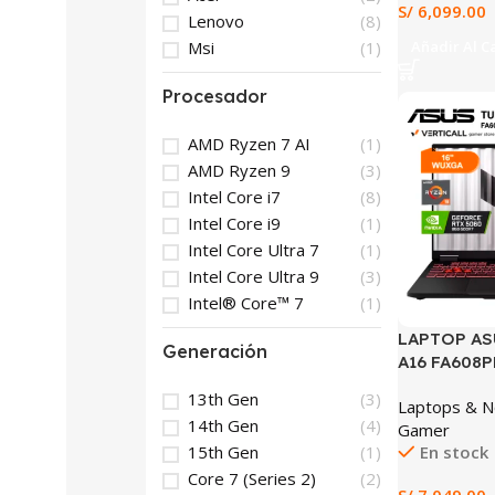
S/
6,099.00
Lenovo
(8)
Msi
(1)
Añadir Al C
Procesador
AMD Ryzen 7 AI
(1)
AMD Ryzen 9
(3)
Intel Core i7
(8)
Intel Core i9
(1)
Intel Core Ultra 7
(1)
Intel Core Ultra 9
(3)
Intel® Core™ 7
(1)
LAPTOP AS
Generación
A16 FA608
RYZEN 9 89
13th Gen
(3)
Laptops & 
1TB SSD N
14th Gen
(4)
Gamer
RTX 5060 
15th Gen
(1)
En stock
165HZ WIN
Core 7 (Series 2)
(2)
(FA608PM-