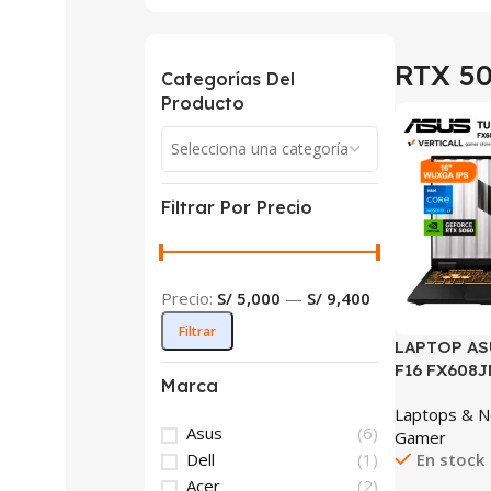
RTX 5
Categorías Del
Producto
Selecciona una categoría
Filtrar Por Precio
Precio:
S/ 5,000
—
S/ 9,400
Filtrar
LAPTOP AS
F16 FX608J
Marca
CORE I7-14
Laptops & 
1TB SSD RT
Asus
(6)
Gamer
FHD IPS 1
Dell
(1)
En stock
11 HOME (F
Acer
(2)