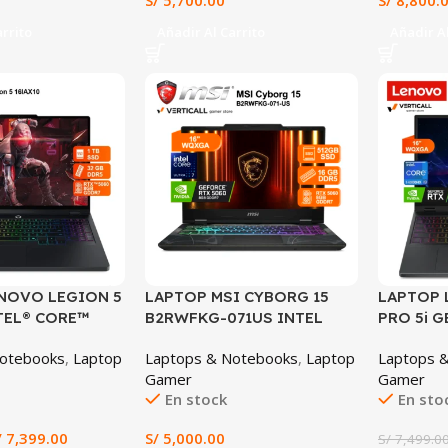
S/
5,700.00
S/
8,800.
240Hz, W
Teclado 
arrito
Añadir Al Carrito
Añadir Al
a Españo
Creación
Tacna
SALE
NOVO LEGION 5
LAPTOP MSI CYBORG 15
LAPTOP 
NTEL® CORE™
B2RWFKG-071US INTEL
PRO 5i G
5HX 32GB RAM
CORE 7 240H 16GB DDR5
INTEL® 
Notebooks
,
Laptop
Laptops & Notebooks
,
Laptop
Laptops 
X™ 5060 8GB 16″
RAM 512GB SSD NVIDIA
32GB RA
Gamer
Gamer
 240HZ
GEFORCE RTX 5060 8GB
5060 8G
En stock
En sto
GDDR7 15.6″ FHD IPS 144HZ
240HZ (1
WINDOWS 11 HOME
/
7,399.00
S/
5,000.00
S/
7,499.0
(B2RWFKG-071US)