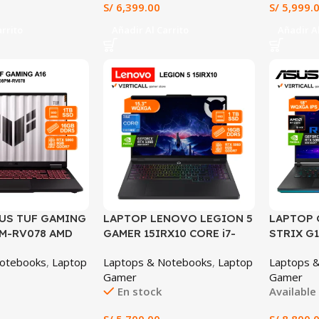
S/
6,399.00
S/
5,999.
(83F1002ULM)
LATINO (
arrito
Añadir Al Carrito
Añadir Al
US TUF GAMING
LAPTOP LENOVO LEGION 5
LAPTOP 
PM-RV078 AMD
GAMER 15IRX10 CORE i7-
STRIX G1
40HX 16GB DDR5
13650HX, RTX 5060 8GB,
AMD Ryze
Notebooks
,
Laptop
Laptops & Notebooks
,
Laptop
Laptops 
VIDIA GEFORCE
16GB DDR5, 1TB SSD,
32GB DDR
Gamer
Gamer
8GB 16″ WUXGA
PANTALLA 15.3″ WUXGA,
SSD, NVI
En stock
Available
DOWS 11
WINDOWS 11
RTX™ 50
RV078)
PREINSTALADO (15IRX10)
8GB GDD