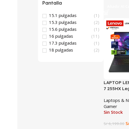
Pantalla
Añadir Al C
15.1 pulgadas
(1)
15.3 pulgadas
(2)
SALE
15.6 pulgadas
(1)
16 pulgadas
(11)
17.3 pulgadas
(1)
18 pulgadas
(2)
LAPTOP LE
7 255HX Leg
16IAX10, R
Laptops & 
16GB DDR5, 
Gamer
WQXGA 240
Sin Stock
HOME
S
S/
6,199.00