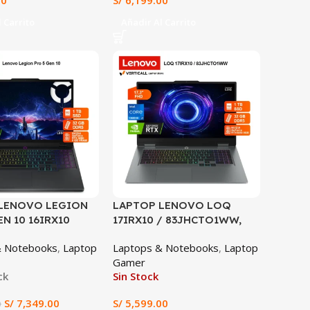
00
S/
6,199.00
indows 11, RGB,
(FX608JMR-RV197)
Inglés Configurable
 Carrito
Añadir Al Carrito
l Latino, Gaming y
 de Contenido en
LENOVO LEGION
LAPTOP LENOVO LOQ
EN 10 16IRX10
17IRX10 / 83JHCTO1WW,
CORE™ i9-14900HX
Intel Core i7-13650HX, 32GB
& Notebooks
,
Laptop
Laptops & Notebooks
,
Laptop
M 1TB SSD RTX™
DDR5, 1TB SSD, RTX 5060
Gamer
B 16″ WQXGA IPS
8GB GDDR7, 17,3″ FHD IPS,
ck
Sin Stock
6IRX10)
LUNA GREY, Windows 11
S/
7,349.00
S/
5,599.00
0