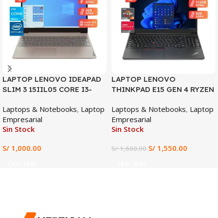
LAPTOP LENOVO IDEAPAD
LAPTOP LENOVO
SLIM 3 15IIL05 CORE I3-
THINKPAD E15 GEN 4 RYZEN
1005G1, 4GB DDR4, 128GB
3-5425U, 8GB DDR4, 512GB
Laptops & Notebooks
,
Laptop
Laptops & Notebooks
,
Laptop
SSD, 15.6″ HD
SSD, 15.6″ FHD
Empresarial
Empresarial
Sin Stock
Sin Stock
S/
1,000.00
S/
1,550.00
S/
1,600.00
Leer Más
Leer Más