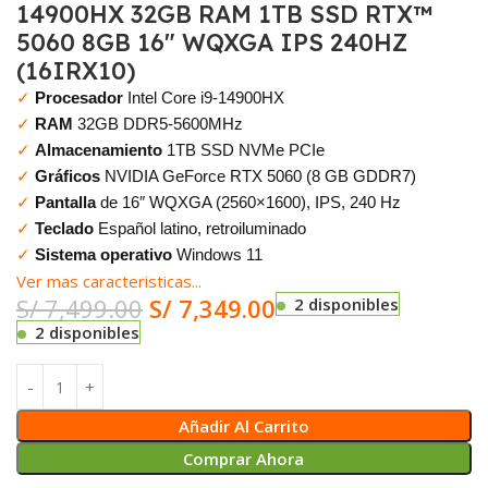
14900HX 32GB RAM 1TB SSD RTX™
5060 8GB 16″ WQXGA IPS 240HZ
(16IRX10)
✓
Procesador
Intel Core i9-14900HX
✓
RAM
32GB DDR5-5600MHz
✓
Almacenamiento
1TB SSD NVMe PCIe
✓
Gráficos
NVIDIA GeForce RTX 5060 (8 GB GDDR7)
✓
Pantalla
de 16″ WQXGA (2560×1600), IPS, 240 Hz
✓
Teclado
Español latino, retroiluminado
✓
Sistema operativo
Windows 11
Ver mas caracteristicas...
S/
7,499.00
S/
7,349.00
2 disponibles
2 disponibles
Añadir Al Carrito
Comprar Ahora