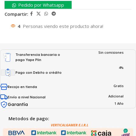
Pedido por Whatsapp
Compartir:
4
Personas viendo este producto ahora!
Sin comisiones
Transferencia bancaria o
pago Yape Plin
4%
Pago con Debito o crédito
Gratis
Recojo en tienda
Adicional
Envío a nivel Nacional
1 Año
Garantía
Metodos de pago: