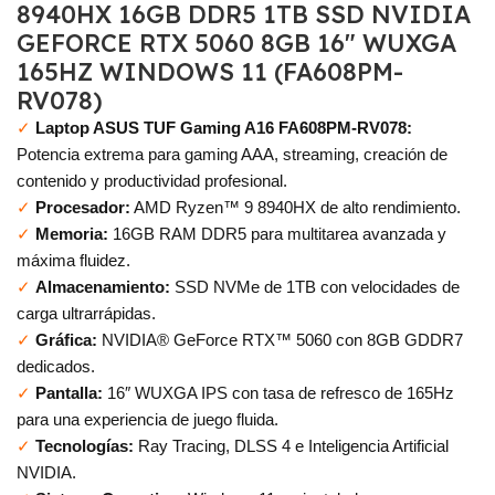
8940HX 16GB DDR5 1TB SSD NVIDIA
GEFORCE RTX 5060 8GB 16″ WUXGA
165HZ WINDOWS 11 (FA608PM-
RV078)
✓
Laptop ASUS TUF Gaming A16 FA608PM-RV078:
Potencia extrema para gaming AAA, streaming, creación de
contenido y productividad profesional.
✓
Procesador:
AMD Ryzen™ 9 8940HX de alto rendimiento.
✓
Memoria:
16GB RAM DDR5 para multitarea avanzada y
máxima fluidez.
✓
Almacenamiento:
SSD NVMe de 1TB con velocidades de
carga ultrarrápidas.
✓
Gráfica:
NVIDIA® GeForce RTX™ 5060 con 8GB GDDR7
dedicados.
✓
Pantalla:
16″ WUXGA IPS con tasa de refresco de 165Hz
para una experiencia de juego fluida.
✓
Tecnologías:
Ray Tracing, DLSS 4 e Inteligencia Artificial
NVIDIA.