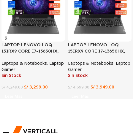
LAPTOP LENOVO LOQ
LAPTOP LENOVO LOQ
15IRX9 CORE I7-13650HX,
15IRX9 CORE I7-13650HX,
RTX 3050 6GB, 12GB DDR5,
RTX 4050 6GB, 16GB DDR5,
Laptops & Notebooks
,
Laptop
Laptops & Notebooks
,
Laptop
512GB SSD, 15.6″ FHD 144Hz
512GB SSD, 15.6″ FHD
Gamer
Gamer
Sin Stock
Sin Stock
S/
3,299.00
S/
3,949.00
S/
4,249.00
S/
4,699.00
Leer Más
Leer Más