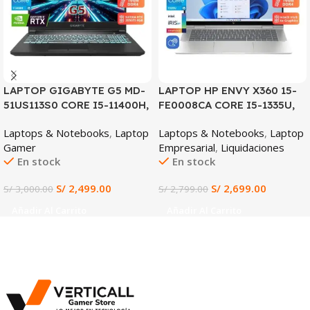
LAPTOP GIGABYTE G5 MD-
LAPTOP HP ENVY X360 15-
51US113S0 CORE I5-11400H,
FE0008CA CORE I5-1335U,
RTX 3050TI 4GB, 16GB
16GB DDR5, 1TB SSD, 15.6″
Laptops & Notebooks
,
Laptop
Laptops & Notebooks
,
Laptop
DDR4, 512GB SSD, 15.6″ FHD
FHD
Gamer
Empresarial
,
Liquidaciones
144HZ
En stock
En stock
S/
2,499.00
S/
2,699.00
S/
3,000.00
S/
2,799.00
Añadir Al Carrito
Añadir Al Carrito