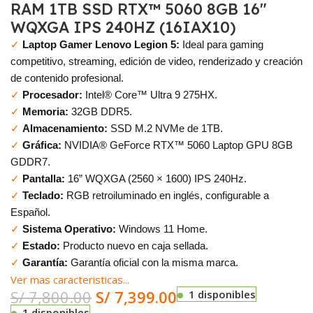
RAM 1TB SSD RTX™ 5060 8GB 16″
WQXGA IPS 240HZ (16IAX10)
✓
Laptop Gamer Lenovo Legion 5:
Ideal para gaming
competitivo, streaming, edición de video, renderizado y creación
de contenido profesional.
✓
Procesador:
Intel® Core™ Ultra 9 275HX.
✓
Memoria:
32GB DDR5.
✓
Almacenamiento:
SSD M.2 NVMe de 1TB.
✓
Gráfica:
NVIDIA® GeForce RTX™ 5060 Laptop GPU 8GB
GDDR7.
✓
Pantalla:
16” WQXGA (2560 × 1600) IPS 240Hz.
✓
Teclado:
RGB retroiluminado en inglés, configurable a
Español.
✓
Sistema Operativo:
Windows 11 Home.
✓
Estado:
Producto nuevo en caja sellada.
✓
Garantía:
Garantía oficial con la misma marca.
Ver mas caracteristicas...
S/
7,800.00
S/
7,399.00
1 disponibles
1 disponibles