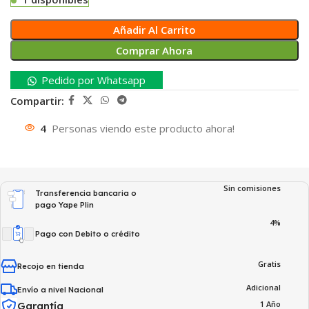
Añadir Al Carrito
Comprar Ahora
Pedido por Whatsapp
Compartir:
4
Personas viendo este producto ahora!
Sin comisiones
Transferencia bancaria o
pago Yape Plin
4%
Pago con Debito o crédito
Gratis
Recojo en tienda
Adicional
Envío a nivel Nacional
1 Año
Garantía