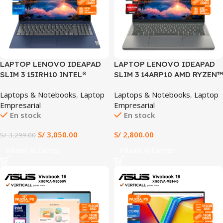
LAPTOP LENOVO IDEAPAD
LAPTOP LENOVO IDEAPAD
SLIM 3 15IRH10 INTEL®
SLIM 3 14ARP10 AMD RYZEN™
CORE™ i7-13620H, 16GB
7 7735HS 16GB DDR5 RAM
Laptops & Notebooks
,
Laptop
Laptops & Notebooks
,
Laptop
DDR5, 512GB SSD, INTEL
512GB SSD AMD RADEON™
Empresarial
Empresarial
UHD GRAPHICS, 15.3″
680M 14″ WUXGA OLED
En stock
En stock
WUXGA IPS 60HZ,
WINDOWS 11 PRE-
WINDOWS 11
INSTALADO (14ARP10)
S/
3,050.00
S/
2,800.00
S/
3,299.00
PREINSTALADO (15IRH10)
Añadir Al Carrito
Añadir Al Carrito
SALE