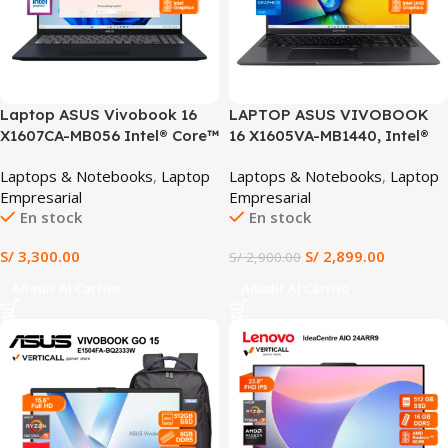
Laptop ASUS Vivobook 16
LAPTOP ASUS VIVOBOOK
X1607CA-MB056 Intel® Core™
16 X1605VA-MB1440, Intel®
Ultra 7 255H 16GB DDR5
Core™ i7-13620H, 16GB RAM,
Laptops & Notebooks
,
Laptop
Laptops & Notebooks
,
Laptop
512GB SSD 16″ WUXGA IPS
512GB SSD, 16” WUXGA IPS,
Empresarial
Empresarial
Windows 11 Home
Windows 11 Home, Teclado
En stock
En stock
Español, Ideal para
Productividad y Multitarea
S/
3,300.00
S/
2,899.00
S/
2,900.00
Añadir Al Carrito
Añadir Al Carrito