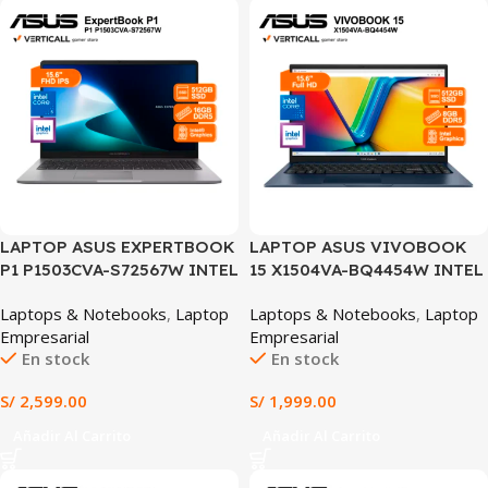
LAPTOP ASUS EXPERTBOOK
LAPTOP ASUS VIVOBOOK
P1 P1503CVA-S72567W INTEL
15 X1504VA-BQ4454W INTEL
CORE 5-210H 16GB RAM
CORE 5 120U 8GB RAM 512GB
Laptops & Notebooks
,
Laptop
Laptops & Notebooks
,
Laptop
512GB SSD INTEL GRAPHICS
SSD INTEL GRAPHICS 15.6″
Empresarial
Empresarial
15.6″ FHD WINDOWS 11
FHD WINDOWS 11 HOME
En stock
En stock
HOME (P1503CVA-S72567W)
(X1504VA-BQ4454W)
S/
2,599.00
S/
1,999.00
Añadir Al Carrito
Añadir Al Carrito