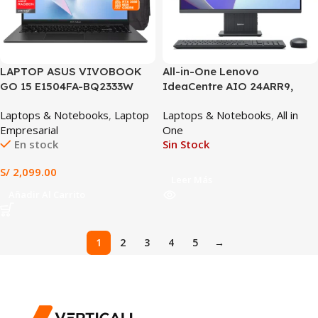
LAPTOP ASUS VIVOBOOK
All-in-One Lenovo
GO 15 E1504FA-BQ2333W
IdeaCentre AIO 24ARR9,
AMD RYZEN 5-7520U, 8GB
23.8″ FHD IPS, Ryzen 7
Laptops & Notebooks
,
Laptop
Laptops & Notebooks
,
All in
RAM, 512GB SSD, 15.6″ FHD
7735HS hasta 4.75GHz, 16GB
Empresarial
One
60HZ, WIN 11 HOME,
DDR5, 512GB SSD, AMD
En stock
Sin Stock
ESPAÑOL + MOCHILA
Radeon Graphics, Windows
11, Gray
S/
2,099.00
Leer Más
Añadir Al Carrito
1
2
3
4
5
→