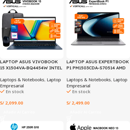
LAPTOP ASUS VIVOBOOK
LAPTOP ASUS EXPERTBOOK
15 X1504VA-BQ4454W INTEL
P1 PM1503CDA-S70514 AMD
CORE 5 120U 8GB RAM 512GB
RYZEN™ 5 150 16GB RAM
Laptops & Notebooks
,
Laptop
Laptops & Notebooks
,
Laptop
SSD INTEL GRAPHICS 15.6″
512GB SSD AMD RADEON
Empresarial
Empresarial
FHD WINDOWS 11 HOME +
GRAPHICS 15.6″ FHD IPS
En stock
En stock
MOCHILA Y MOUSE ASUS
(PM1503CDA-S70514) +
(X1504VA-BQ4454W)
mochila y mouse
S/
2,099.00
S/
2,499.00
Añadir Al Carrito
Añadir Al Carrito