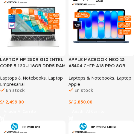
LAPTOP HP 250R G10 INTEL
APPLE MACBOOK NEO 13
CORE 5 120U 16GB DDR5 RAM
A3404 CHIP A18 PRO 8GB
512GB SSD 15.6″ HD INTEL
RAM 256GB SSD 13″ AZUL
Laptops & Notebooks
,
Laptop
Laptops & Notebooks
,
Laptop
GRAPHICS WIN 11 PRE-
ÍNDIGO (A3404)
Empresarial
Apple
INSTALADO COLOR
En stock
En stock
PLATEADO (HP 250R G10)
S/
2,499.00
S/
2,850.00
Añadir Al Carrito
Añadir Al Carrito