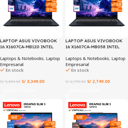
LAPTOP ASUS VIVOBOOK
LAPTOP ASUS VIVOBOOK
16 X1607CA-MB120 INTEL
16 X1607CA-MB058 INTEL
CORE ULTRA 7 255H 16GB
CORE ULTRA 5 225H 16GB
Laptops & Notebooks
,
Laptop
Laptops & Notebooks
,
Laptop
RAM 512GB SSD 16″ WUXGA
RAM 512GB SSD INTEL
Empresarial
Empresarial
IPS WINDOWS 11 AZUL
GRAPHICS 16″ FHD IPS 60HZ
En stock
En stock
(X1607CA-MB120)
WINDOWS 11 AZUL
(X1607CA-MB058)
S/
3,349.00
S/
2,749.00
S/
3,499.00
S/
2,799.00
Añadir Al Carrito
Añadir Al Carrito
SALE