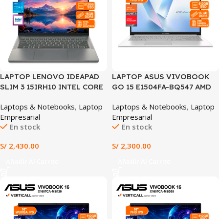
LAPTOP LENOVO IDEAPAD
LAPTOP ASUS VIVOBOOK
SLIM 3 15IRH10 INTEL CORE
GO 15 E1504FA-BQ547 AMD
i5-13420H 16GB DDR5 512GB
RYZEN 5 7520U 16GB DDR5
Laptops & Notebooks
,
Laptop
Laptops & Notebooks
,
Laptop
SSD INTEL UHD GRAPHICS
512GB SSD AMD RADEON
Empresarial
Empresarial
15.3″ WUXGA 60HZ TECLADO
GRAPHICS 15.6″ FHD IPS
En stock
En stock
ESPAÑOL WINDOWS 11
FREEDOS GRIS (E1504FA-
(15IRH10)
BQ547)
S/
2,430.00
S/
2,300.00
Añadir Al Carrito
Añadir Al Carrito
SALE
SALE