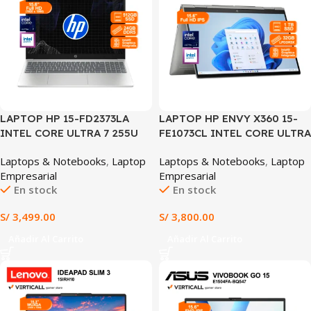
LAPTOP HP 15-FD2373LA
LAPTOP HP ENVY X360 15-
INTEL CORE ULTRA 7 255U
FE1073CL INTEL CORE ULTRA
24GB DDR5 RAM 512GB SSD
7-155U 32GB RAM 1TB SSD
Laptops & Notebooks
,
Laptop
Laptops & Notebooks
,
Laptop
INTEL GRAPHICS 15.6″ FHD
15.6″ FHD IPS
Empresarial
Empresarial
WIN 11 PLATEADO (15-
TOUCHSCREEN WIN 11
En stock
En stock
FD2373LA)
TECLADO INGLÉS (15-
FE1073CL)
S/
3,499.00
S/
3,800.00
Añadir Al Carrito
Añadir Al Carrito