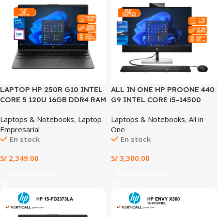
LAPTOP HP 250R G10 INTEL
ALL IN ONE HP PROONE 440
CORE 5 120U 16GB DDR4 RAM
G9 INTEL CORE i5-14500
512GB SSD 15.6″ HD INTEL
16GB RAM 1TB SSD 23.8″ FHD
Laptops & Notebooks
,
Laptop
Laptops & Notebooks
,
All in
GRAPHICS WIN 11 PRE-
INTEL UHD GRAPHICS 770
Empresarial
One
INSTALADO (HP 250R G10)
WINDOWS 11 PRO (HP
En stock
En stock
PROONE 440 G9)
S/
2,349.00
S/
3,300.00
Añadir Al Carrito
Añadir Al Carrito