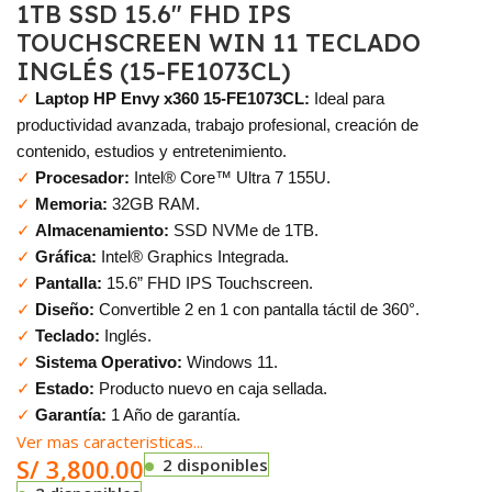
1TB SSD 15.6″ FHD IPS
TOUCHSCREEN WIN 11 TECLADO
INGLÉS (15-FE1073CL)
✓
Laptop HP Envy x360 15-FE1073CL:
Ideal para
productividad avanzada, trabajo profesional, creación de
contenido, estudios y entretenimiento.
✓
Procesador:
Intel® Core™ Ultra 7 155U.
✓
Memoria:
32GB RAM.
✓
Almacenamiento:
SSD NVMe de 1TB.
✓
Gráfica:
Intel® Graphics Integrada.
✓
Pantalla:
15.6” FHD IPS Touchscreen.
✓
Diseño:
Convertible 2 en 1 con pantalla táctil de 360°.
✓
Teclado:
Inglés.
✓
Sistema Operativo:
Windows 11.
✓
Estado:
Producto nuevo en caja sellada.
✓
Garantía:
1 Año de garantía.
Ver mas caracteristicas...
S/
3,800.00
2 disponibles