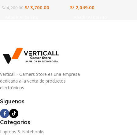
11 (12VE-066US)
V15 G4 IRU)
S/
3,700.00
S/
2,049.00
S/
4,200.00
Añadir Al Carrito
Añadir Al Carrito
Verticall - Gamers Store es una empresa
dedicada a la venta de productos
electrónicos
Siguenos
Categorias
Laptops & Notebooks