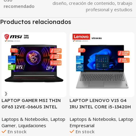
diseño, creación de contenido, trabajo
recomendado
profesional y estudios
Productos relacionados
SALE
LAPTOP GAMER MSI THIN
LAPTOP LENOVO V15 G4
GF63 12VE-066US INTEL
IRU INTEL CORE i5-13420H
CORE I7-12650H 16GB DDR4
8GB DDR4 RAM 512GB SSD
Laptops & Notebooks
,
Laptop
Laptops & Notebooks
,
Laptop
512GB SSD NVIDIA
15.6″ FHD INTEL UHD
Gamer
,
Liquidaciones
Empresarial
GEFORCE RTX 4050 6GB
GRAPHICS WIN 11
En stock
En stock
15.6″ FHD 144HZ WINDOWS
PREINSTALADO (Lenovo