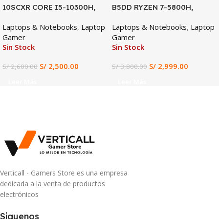
10SCXR CORE I5-10300H,
B5DD RYZEN 7-5800H,
GTX 1650 4GB, 8GB DDR4,
RX5500M 4GB, 16GB DDR4,
Laptops & Notebooks
,
Laptop
Laptops & Notebooks
,
Laptop
512GB SSD, 15.6″ FHD
512GB SSD, 15.6″ FHD
Gamer
Gamer
Sin Stock
Sin Stock
S/
2,500.00
S/
2,999.00
S/
2,600.00
S/
3,800.00
Leer Más
Leer Más
Verticall - Gamers Store es una empresa
dedicada a la venta de productos
electrónicos
Siguenos