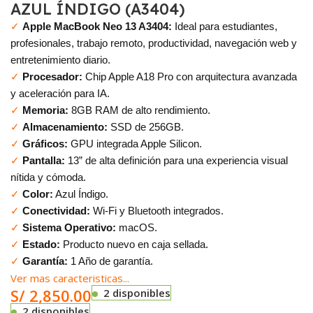
AZUL ÍNDIGO (A3404)
✓
Apple MacBook Neo 13 A3404:
Ideal para estudiantes,
profesionales, trabajo remoto, productividad, navegación web y
entretenimiento diario.
✓
Procesador:
Chip Apple A18 Pro con arquitectura avanzada
y aceleración para IA.
✓
Memoria:
8GB RAM de alto rendimiento.
✓
Almacenamiento:
SSD de 256GB.
✓
Gráficos:
GPU integrada Apple Silicon.
✓
Pantalla:
13” de alta definición para una experiencia visual
nítida y cómoda.
✓
Color:
Azul Índigo.
✓
Conectividad:
Wi-Fi y Bluetooth integrados.
✓
Sistema Operativo:
macOS.
✓
Estado:
Producto nuevo en caja sellada.
✓
Garantía:
1 Año de garantía.
Ver mas caracteristicas...
S/
2,850.00
2 disponibles
2 disponibles