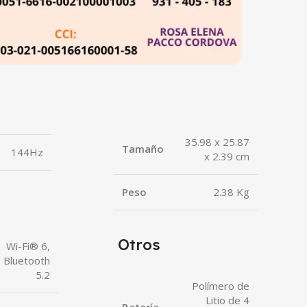
35.98 x 25.87
Tamaño
144Hz
x 2.39 cm
Peso
2.38 Kg
Otros
Wi-Fi® 6,
Bluetooth
5.2
Polímero de
Litio de 4