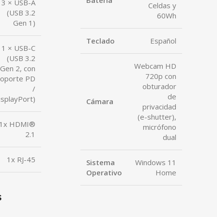
Batería
3 × USB-A
Celdas y
(USB 3.2
60Wh
Gen 1)
Teclado
Español
1 × USB-C
(USB 3.2
Webcam HD
Gen 2, con
720p con
soporte PD
obturador
/
de
isplayPort)
Cámara
privacidad
(e-shutter),
1x HDMI®
micrófono
2.1
dual
1x RJ-45
Sistema
Windows 11
Operativo
Home
s