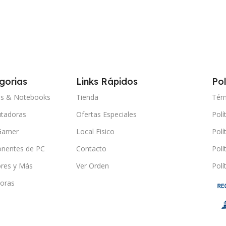
gorias
Links Rápidos
Pol
ps & Notebooks
Tienda
Tér
tadoras
Ofertas Especiales
Polí
Gamer
Local Fisico
Polí
nentes de PC
Contacto
Polí
res y Más
Ver Orden
Polí
oras