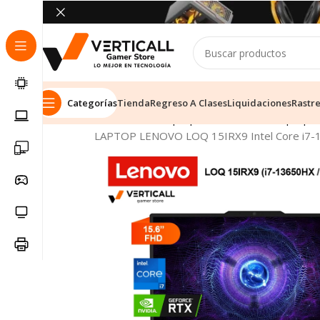
Categorías
Tienda
Regreso A Clases
Liquidaciones
Rastr
Inicio
Tienda
Laptops & Notebooks
Laptop 
LAPTOP LENOVO LOQ 15IRX9 Intel Core i7-