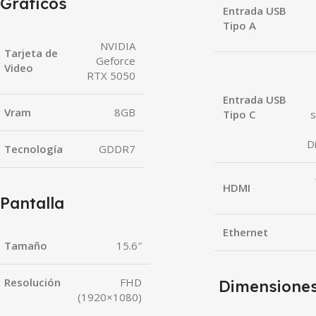
Gráficos
Entrada USB
Tipo A
NVIDIA
Tarjeta de
Geforce
Video
RTX 5050
Entrada USB
Vram
8GB
Tipo C
D
Tecnología
GDDR7
HDMI
Pantalla
Ethernet
Tamaño
15.6″
Resolución
FHD
Dimensione
(1920×1080)