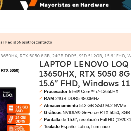
ear Pedido
Nosotros
Contacto
Gamer
13650HX, RTX 5050 8GB, 24GB DDR5, SSD 512GB, 15.6″ FHD, 
LAPTOP LENOVO LOQ 15
13650HX, RTX 5050 8G
15.6″ FHD, Windows 11
✓
Procesador
Intel® Core™ i7-13650HX
✓
RAM
24GB DDR5 4800MHz
✓
Almacenamiento
512 GB SSD M.2 NVMe
✓
Gráficos
NVIDIA® GeForce RTX 5050, 8G
✓
Pantalla
de 15.6″, resolución Full HD (1920×10
✓
Teclado
Español Latino, Iluminado