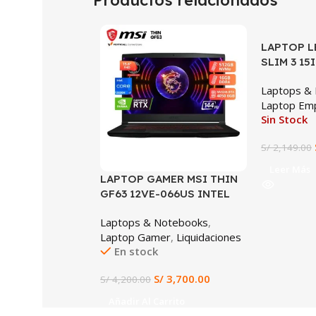
Productos relacionados
SALE
LAPTOP L
SALE
SLIM 3 15
1335U, 16
Laptops &
SSD, 15.6″
Laptop Emp
XE GRAPH
Sin Stock
ESPAÑOL,
SISTEMA 
S/
2,149.00
Leer Más
LAPTOP GAMER MSI THIN
GF63 12VE-066US INTEL
CORE I7-12650H 16GB
Laptops & Notebooks
,
DDR4 512GB SSD NVIDIA
Laptop Gamer
,
Liquidaciones
GEFORCE RTX 4050 6GB
En stock
15.6″ FHD 144HZ WINDOWS
11 (12VE-066US)
S/
3,700.00
S/
4,200.00
Añadir Al Carrito