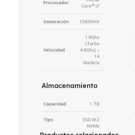
Procesador
Core™ i7
Generación
13650HX
1.9Ghz
(Turbo
Velocidad
4.9Ghz) –
14
Núcleos
Almacenamiento
Capacidad
1 TB
Tipo
SSD M.2
NVMe