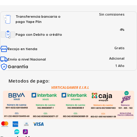
Sin comisiones
Transferencia bancaria o
pago Yape Plin
4%
Pago con Debito o crédito
Gratis
Recojo en tienda
Adicional
Envío a nivel Nacional
1 Año
Garantía
Metodos de pago: