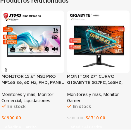
Productos relacionados
SALE
MONITOR 15.6″ MSI PRO
MONITOR 27″ CURVO
MP165 E6, 60 Hz, FHD, PANEL
GIGABYTE G27FC, 165HZ,
IPS
FHD, PANEL VA
Monitores y más
,
Monitor
Monitores y más
,
Monitor
Comercial
,
Liquidaciones
Gamer
En stock
En stock
S/
900.00
S/
710.00
S/
800.00
Añadir Al Carrito
Añadir Al Carrito