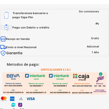
Sin comisiones
Transferencia bancaria o
pago Yape Plin
4%
Pago con Debito o crédito
Gratis
Recojo en tienda
Adicional
Envío a nivel Nacional
1 Año
Garantía
Metodos de pago: