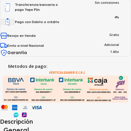
Sin comisiones
Transferencia bancaria o
pago Yape Plin
4%
Pago con Debito o crédito
Gratis
Recojo en tienda
Adicional
Envío a nivel Nacional
1 Año
Garantía
Metodos de pago:
Descripción
General