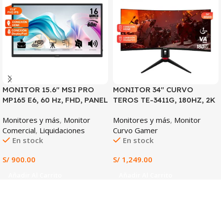
MONITOR 15.6″ MSI PRO
MONITOR 34″ CURVO
MP165 E6, 60 Hz, FHD, PANEL
TEROS TE-3411G, 180HZ, 2K
IPS
WQHD, PANEL VA
Monitores y más
,
Monitor
Monitores y más
,
Monitor
Comercial
,
Liquidaciones
Curvo Gamer
En stock
En stock
S/
900.00
S/
1,249.00
Añadir Al Carrito
Añadir Al Carrito