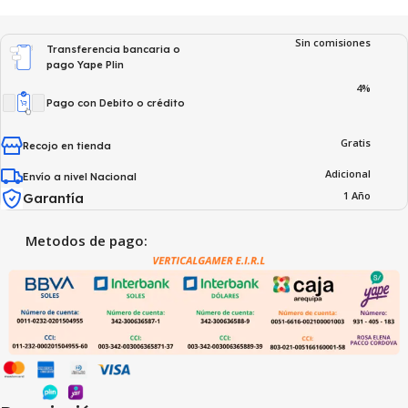
Sin comisiones
Transferencia bancaria o
pago Yape Plin
4%
Pago con Debito o crédito
Gratis
Recojo en tienda
Adicional
Envío a nivel Nacional
1 Año
Garantía
Metodos de pago: