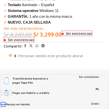
✓
Teclado
Iluminado – Español
✓
Sistema operativo
Windows 11
✓
GARANTÍA:
1 año con la misma marca.
✓
NUEVO, CAJA SELLADA
Ver mas caracteristicas...
S/
4,249.00
S/
3,299.00
Sin existencias
Sin existencias
Compartir:
8
Personas viendo este producto ahora!
Sin comisiones
Transferencia bancaria o
pago Yape Plin
4%
Pago con Debito o crédito
Gratis
Recojo en tienda