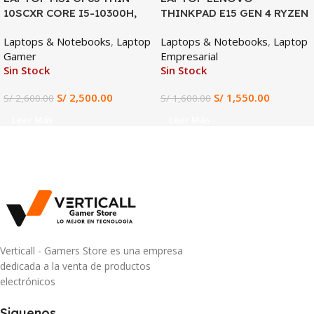
10SCXR CORE I5-10300H,
THINKPAD E15 GEN 4 RYZEN
GTX 1650 4GB, 8GB DDR4,
3-5425U, 8GB DDR4, 512GB
Laptops & Notebooks
,
Laptop
Laptops & Notebooks
,
Laptop
512GB SSD, 15.6″ FHD
SSD, 15.6″ FHD
Gamer
Empresarial
Sin Stock
Sin Stock
S/
2,500.00
S/
1,550.00
S/
2,600.00
S/
1,600.00
Leer Más
Leer Más
Verticall - Gamers Store es una empresa
dedicada a la venta de productos
electrónicos
Siguenos