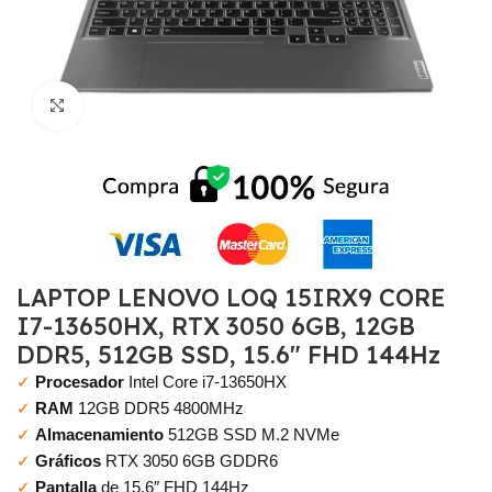
Click to enlarge
LAPTOP LENOVO LOQ 15IRX9 CORE
I7-13650HX, RTX 3050 6GB, 12GB
DDR5, 512GB SSD, 15.6″ FHD 144Hz
✓
Procesador
Intel Core i7-13650HX
✓
RAM
12GB DDR5 4800MHz
✓
Almacenamiento
512GB SSD M.2 NVMe
✓
Gráficos
RTX 3050 6GB GDDR6
✓
Pantalla
de 15.6″ FHD 144Hz