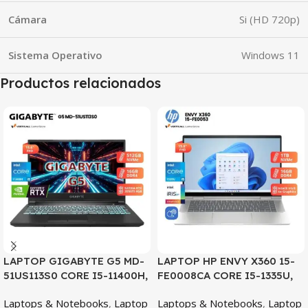
Cámara
Si (HD 720p)
Sistema Operativo
Windows 11
Productos relacionados
SALE
SALE
LAPTOP GIGABYTE G5 MD-
LAPTOP HP ENVY X360 15-
51US113S0 CORE I5-11400H,
FE0008CA CORE I5-1335U,
RTX 3050TI 4GB, 16GB
16GB DDR5, 1TB SSD, 15.6″
Laptops & Notebooks
,
Laptop
Laptops & Notebooks
,
Laptop
DDR4, 512GB SSD, 15.6″ FHD
FHD