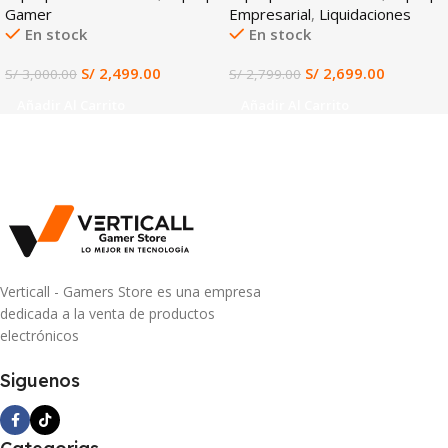
Gamer
Empresarial
,
Liquidaciones
144HZ
En stock
En stock
S/
2,499.00
S/
2,699.00
S/
3,000.00
S/
2,799.00
Añadir Al Carrito
Añadir Al Carrito
Verticall - Gamers Store es una empresa
dedicada a la venta de productos
electrónicos
Siguenos