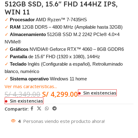
512GB SSD, 15.6″ FHD 144HZ IPS,
WIN 11
✓
Procesador
AMD Ryzen™ 7-7435HS
✓
RAM
12GB DDR5 – 4800 MHz (Ampliable hasta 32GB)
✓
Almacenamiento
512GB SSD M.2 2242 PCIe® 4.0×4
NVMe®
✓
Gráficos
NVIDIA® Geforce RTX™ 4060 – 8GB GDDR6
✓
Pantalla
de 15.6″ FHD (1920 x 1080), 144Hz
✓
Teclado
Inglés (Configurable a español), Retroiluminado
blanco, numérico
✓
Sistema operativo
Windows 11 home
Ver mas caracteristicas...
S/
4,349.00
S/
4,299.00
Sin existencias
Sin existencias
Compartir:
4
Personas viendo este producto ahora!