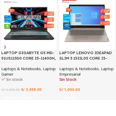
SALE
LAPTOP GIGABYTE G5 MD-
LAPTOP LENOVO IDEAPAD
51US113S0 CORE I5-11400H,
SLIM 3 15IIL05 CORE I3-
RTX 3050TI 4GB, 16GB
1005G1, 4GB DDR4, 128GB
Laptops & Notebooks
,
Laptop
Laptops & Notebooks
,
Laptop
DDR4, 512GB SSD, 15.6″ FHD
SSD, 15.6″ HD
Gamer
Empresarial
144HZ
En stock
Sin Stock
S/
2,499.00
S/
1,000.00
S/
3,000.00
Añadir Al Carrito
Leer Más