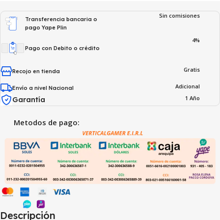
Sin comisiones
Transferencia bancaria o
pago Yape Plin
4%
Pago con Debito o crédito
Gratis
Recojo en tienda
Adicional
Envío a nivel Nacional
1 Año
Garantía
Metodos de pago:
Descripción