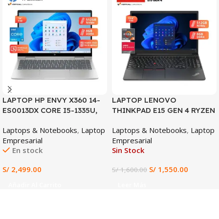
SALE
LAPTOP HP ENVY X360 14-
LAPTOP LENOVO
ES0013DX CORE I5-1335U,
THINKPAD E15 GEN 4 RYZEN
8GB DDR4, 512GB SSD, 14″
3-5425U, 8GB DDR4, 512GB
Laptops & Notebooks
,
Laptop
Laptops & Notebooks
,
Laptop
FHD TACTIL
SSD, 15.6″ FHD
Empresarial
Empresarial
En stock
Sin Stock
S/
2,499.00
S/
1,550.00
S/
1,600.00
Añadir Al Carrito
Leer Más