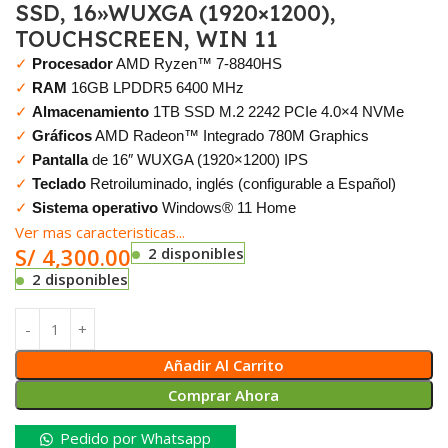
SSD, 16»WUXGA (1920×1200),
TOUCHSCREEN, WIN 11
✓
Procesador
AMD Ryzen™ 7-8840HS
✓
RAM
16GB LPDDR5 6400 MHz
✓
Almacenamiento
1TB SSD M.2 2242 PCIe 4.0×4 NVMe
✓
Gráficos
AMD Radeon™ Integrado 780M Graphics
✓
Pantalla
de 16″ WUXGA (1920×1200) IPS
✓
Teclado
Retroiluminado, inglés (configurable a Español)
✓
Sistema operativo
Windows® 11 Home
Ver mas caracteristicas...
S/
4,300.00
2 disponibles
2 disponibles
Añadir Al Carrito
Comprar Ahora
Pedido por Whatsapp