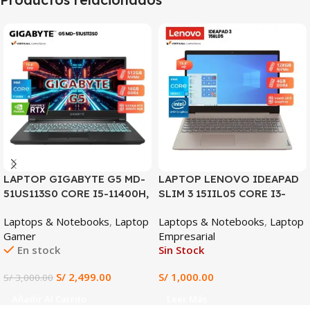
SALE
LAPTOP GIGABYTE G5 MD-
LAPTOP LENOVO IDEAPAD
51US113S0 CORE I5-11400H,
SLIM 3 15IIL05 CORE I3-
RTX 3050TI 4GB, 16GB
1005G1, 4GB DDR4, 128GB
Laptops & Notebooks
,
Laptop
Laptops & Notebooks
,
Laptop
DDR4, 512GB SSD, 15.6″ FHD
SSD, 15.6″ HD
Gamer
Empresarial
144HZ
En stock
Sin Stock
S/
2,499.00
S/
1,000.00
S/
3,000.00
Añadir Al Carrito
Leer Más