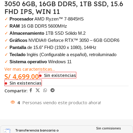
3050 6GB, 16GB DDR5, 1TB SSD, 15.6
FHD IPS, WIN 11
✓
Procesador
AMD Ryzen™ 7-8845HS
✓
RAM
16 GB DDR5 5600MHz
✓
Almacenamiento
1TB SSD Sólido M.2
✓
Gráficos
NVIDIA® Geforce RTX™ 3050 – 6GB GDDR6
✓
Pantalla
de 15.6″ FHD (1920 x 1080), 144Hz
✓
Teclado
Inglés (Configurable a español), retroiluminado
✓
Sistema operativo
Windows 11
Ver mas caracteristicas...
S/
4,699.00
Sin existencias
Sin existencias
Compartir:
4
Personas viendo este producto ahora!
Sin comisiones
Transferencia bancaria o