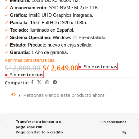
✓
Memoria:
16GB DDR5 4800MHz.
✓
Almacenamiento:
SSD NVMe M.2 de 1TB.
✓
Gráfica:
Intel® UHD Graphics Integrada.
✓
Pantalla:
15.6” Full HD (1920 x 1080).
✓
Teclado:
Iluminado en Español.
✓
Sistema Operativo:
Windows 11 Pre-instalado.
✓
Estado:
Producto nuevo en caja sellada.
✓
Garantía:
1 Año de garantía.
Ver mas caracteristicas...
S/
2,800.00
S/
2,649.00
Sin existencias
Sin existencias
Compartir:
7
Personas viendo este producto ahora!
Transferencia bancaria o
Sin comisiones
pago Yape Plin
Pago con Debito o crédito
4%