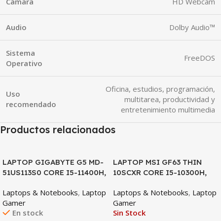
Cámara
HD Webcam
Audio
Dolby Audio™
Sistema
FreeDOS
Operativo
Oficina, estudios, programación,
Uso
multitarea, productividad y
recomendado
entretenimiento multimedia
Productos relacionados
SALE
SALE
LAPTOP GIGABYTE G5 MD-
LAPTOP MSI GF63 THIN
51US113S0 CORE I5-11400H,
10SCXR CORE I5-10300H,
RTX 3050TI 4GB, 16GB
GTX 1650 4GB, 8GB DDR4,
Laptops & Notebooks
,
Laptop
Laptops & Notebooks
,
Laptop
DDR4, 512GB SSD, 15.6″ FHD
512GB SSD, 15.6″ FHD
Gamer
Gamer
144HZ
En stock
Sin Stock