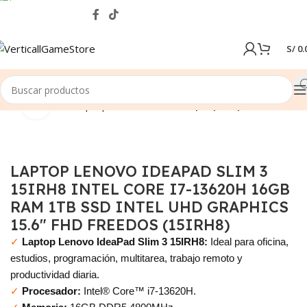
S/
0.
Click to enlarge
Inicio
Tienda
Laptops & Notebooks
Laptop Empresarial
SALE
LAPTOP LENOVO IDEAPAD SLIM 3
15IRH8 INTEL CORE I7-13620H 16GB
RAM 1TB SSD INTEL UHD GRAPHICS
15.6″ FHD FREEDOS (15IRH8)
✓
Laptop Lenovo IdeaPad Slim 3 15IRH8:
Ideal para oficina,
estudios, programación, multitarea, trabajo remoto y
productividad diaria.
✓
Procesador:
Intel® Core™ i7-13620H.