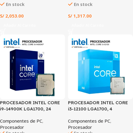
En stock
En stock
DESBLOQUEADO PARA
OVERCLOCK (SIN GRÁFICOS
S/
2,053.00
S/
1,317.00
INTEGRADOS)
Añadir Al Carrito
Añadir Al Carrito
PROCESADOR INTEL CORE
PROCESADOR INTEL CORE
i9-14900K LGA1700, 24
i3-12100 LGA1700, 4
NÚCLEOS (8P+16E), 32
NÚCLEOS, 8 HILOS, HASTA
Componentes de PC
,
Componentes de PC
,
HILOS, HASTA 6.0GHz,
4.3GHz, CACHE 12MB, ALTO
Procesador
Procesador
CACHE 36MB,
RENDIMIENTO PARA