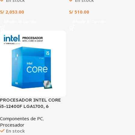
En stock
En stock
DESBLOQUEADO PARA
OFIMÁTICA Y GAMING
OVERCLOCK
BÁSICO
S/
2,053.00
S/
510.00
Añadir Al Carrito
Añadir Al Carrito
PROCESADOR INTEL CORE
i5-12400F LGA1700, 6
NÚCLEOS, 12 HILOS, HASTA
Componentes de PC
,
4.4GHz, CACHE 18MB, ALTO
Procesador
RENDIMIENTO GAMER Y
En stock
OFIMÁTICA