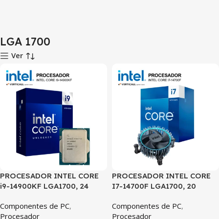
LGA 1700
Ver
PROCESADOR INTEL CORE
PROCESADOR INTEL CORE
i9-14900KF LGA1700, 24
I7-14700F LGA1700, 20
NÚCLEOS (8P+16E), 32
NÚCLEOS (8P+12E), 28
Componentes de PC
,
Componentes de PC
,
HILOS, HASTA 6.0GHz,
HILOS, HASTA 5.4GHz,
Procesador
Procesador
CACHE 36MB,
CACHE 61MB