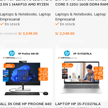
2 EN 1 14AKP10 AMD RYZEN
CORE 5 120U 16GB DDR4 RAM
AI 7 350 16GB RAM 1TB SSD
512GB SSD 15.6″ HD INTEL
Laptops & Notebooks
,
Laptop
Laptops & Notebooks
,
Laptop
14″ WUXGA IPS
GRAPHICS WIN 11 PRE-
Empresarial
Empresarial
TOUCHSCREEN WINDOWS 11
INSTALADO (HP 250R G10)
En stock
En stock
(Lenovo IdeaPad 5 2-in-1
14AKP10)
S/
3,549.00
S/
2,349.00
S/
3,600.00
Añadir Al Carrito
Añadir Al Carrito
ALL IN ONE HP PROONE 440
LAPTOP HP 15-FC0276LA