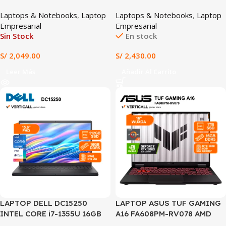
RAM 512GB SSD INTEL IRIS
i5-13420H 16GB DDR5 512GB
Laptops & Notebooks
,
Laptop
Laptops & Notebooks
,
Laptop
XE GRAPHICS 15.6″ HD WIN
SSD INTEL UHD GRAPHICS
Empresarial
Empresarial
11 PREINSTALADO (15-
15.3″ WUXGA 60HZ TECLADO
Sin Stock
En stock
FD0053LA)
ESPAÑOL WINDOWS 11
(15IRH10)
S/
2,049.00
S/
2,430.00
Leer Más
Añadir Al Carrito
LAPTOP DELL DC15250
LAPTOP ASUS TUF GAMING
INTEL CORE i7-1355U 16GB
A16 FA608PM-RV078 AMD
RAM 512GB SSD INTEL IRIS
RYZEN 9 8940HX 16GB DDR5