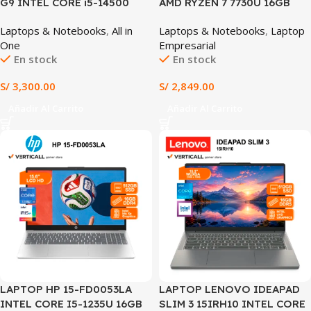
G9 INTEL CORE i5-14500
AMD RYZEN 7 7730U 16GB
16GB RAM 1TB SSD 23.8″ FHD
RAM 1TB SSD 15.6″ FHD WIN
Laptops & Notebooks
,
All in
Laptops & Notebooks
,
Laptop
INTEL UHD GRAPHICS 770
11 (15-FC0276LA)
One
Empresarial
WINDOWS 11 PRO (HP
En stock
En stock
PROONE 440 G9)
S/
3,300.00
S/
2,849.00
Añadir Al Carrito
Añadir Al Carrito
LAPTOP HP 15-FD0053LA
LAPTOP LENOVO IDEAPAD
INTEL CORE I5-1235U 16GB
SLIM 3 15IRH10 INTEL CORE