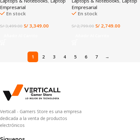
Laptops & Notebooks
,
Laptop
Laptops & Notebooks
,
Laptop
RAM 512GB SSD 16″ WUXGA
RAM 512GB SSD INTEL
Empresarial
Empresarial
IPS WINDOWS 11 AZUL
GRAPHICS 16″ FHD IPS 60HZ
En stock
En stock
(X1607CA-MB120)
WINDOWS 11 AZUL
(X1607CA-MB058)
S/
3,349.00
S/
2,749.00
S/
3,499.00
S/
2,799.00
Añadir Al Carrito
Añadir Al Carrito
1
2
3
4
5
6
7
→
Verticall - Gamers Store es una empresa
dedicada a la venta de productos
electrónicos
Siguenos