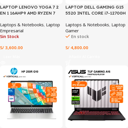
LAPTOP LENOVO YOGA 7 2
LAPTOP DELL GAMING G15
EN 1 16AHP9 AMD RYZEN 7
5520 INTEL CORE i7-12700H
7735HS 16GB RAM 512GB SSD
16GB RAM 512GB SSD RTX
Laptops & Notebooks
,
Laptop
Laptops & Notebooks
,
Laptop
AMD RADEON GRAPHICS 16″
3060 6GB 15.6″ FHD 120Hz
Empresarial
Gamer
WUXGA TÁCTIL WINDOWS
WINDOWS 11 TECLADO
Sin Stock
En stock
11 TECLADO ESPAÑOL
ESPAÑOL LATINO (G15 5520)
(16AHP9)
S/
3,600.00
S/
4,800.00
Leer Más
Añadir Al Carrito