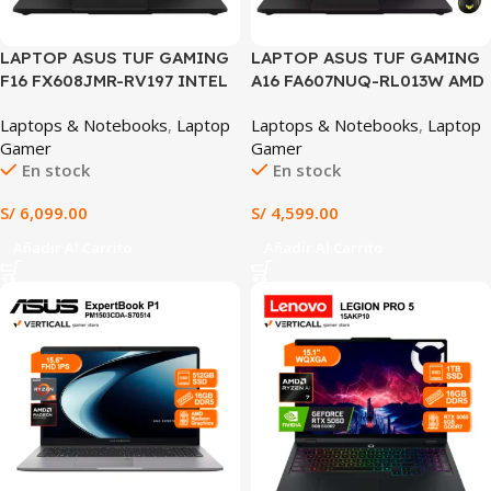
LAPTOP ASUS TUF GAMING
LAPTOP ASUS TUF GAMING
F16 FX608JMR-RV197 INTEL
A16 FA607NUQ-RL013W AMD
CORE I7-14650HX 16GB RAM
RYZEN 7 170 16GB RAM 512GB
Laptops & Notebooks
,
Laptop
Laptops & Notebooks
,
Laptop
1TB SSD RTX 5060 8GB 16″
SSD RTX 4050 6GB 16″ FHD
Gamer
Gamer
FHD IPS 144HZ WINDOWS 11
IPS 144HZ WINDOWS 11
En stock
En stock
HOME (FX608JMR-RV197)
HOME + MOCHILA Y MOUSE
ASUS TUF GAMING
S/
6,099.00
S/
4,599.00
(FA607NUQ-RL013W)
Añadir Al Carrito
Añadir Al Carrito