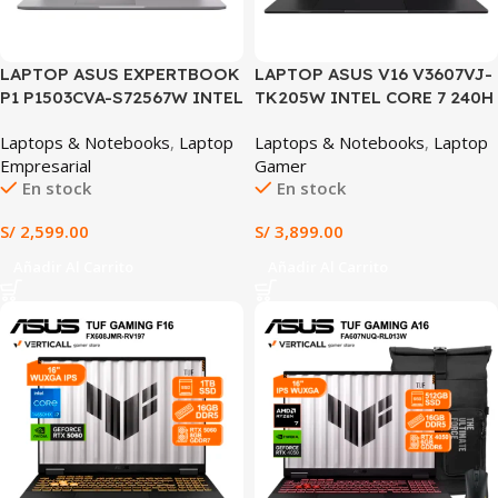
LAPTOP ASUS EXPERTBOOK
LAPTOP ASUS V16 V3607VJ-
P1 P1503CVA-S72567W INTEL
TK205W INTEL CORE 7 240H
CORE 5-210H 16GB RAM
16GB DDR5 512GB SSD
Laptops & Notebooks
,
Laptop
Laptops & Notebooks
,
Laptop
512GB SSD INTEL GRAPHICS
NVIDIA GEFORCE RTX 3050
Empresarial
Gamer
15.6″ FHD WINDOWS 11
6GB 16″ WUXGA IPS 144HZ
En stock
En stock
HOME (P1503CVA-S72567W)
WINDOWS 11 HOME
(V3607VJ-TK205W)
S/
2,599.00
S/
3,899.00
Añadir Al Carrito
Añadir Al Carrito