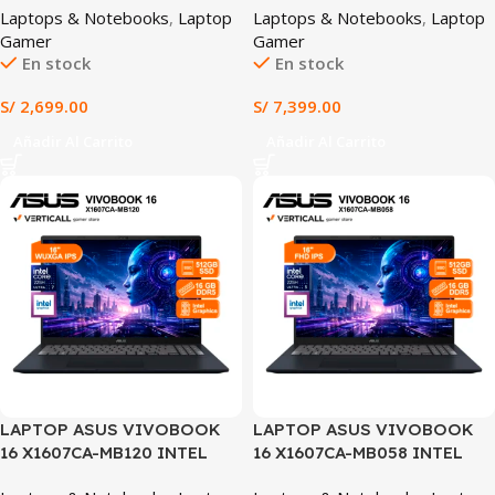
Laptops & Notebooks
,
Laptop
Laptops & Notebooks
,
Laptop
XE 15.6″ FHD 120HZ
1TB SSD NVIDIA GEFORCE
Gamer
Gamer
WINDOWS 11 (DC15250)
RTX 5060 8GB 16″ WUXGA
En stock
En stock
165HZ WINDOWS 11
(FA608PM-RV078)
S/
2,699.00
S/
7,399.00
Añadir Al Carrito
Añadir Al Carrito
SALE
SALE
LAPTOP ASUS VIVOBOOK
LAPTOP ASUS VIVOBOOK
16 X1607CA-MB120 INTEL
16 X1607CA-MB058 INTEL
CORE ULTRA 7 255H 16GB
CORE ULTRA 5 225H 16GB