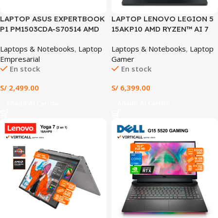
LAPTOP ASUS EXPERTBOOK
LAPTOP LENOVO LEGION 5
P1 PM1503CDA-S70514 AMD
15AKP10 AMD RYZEN™ AI 7
RYZEN™ 5 150 16GB RAM
350, 16GB DDR5 RAM, 1TB
Laptops & Notebooks
,
Laptop
Laptops & Notebooks
,
Laptop
512GB SSD AMD RADEON
SSD, NVIDIA® GEFORCE
Empresarial
Gamer
GRAPHICS 15.6″ FHD IPS
RTX™ 5060 8GB GDDR7, 15.1″
En stock
En stock
(PM1503CDA-S70514) +
WQXGA OLED 165HZ,
mochila y mouse
WINDOWS 11 Pre-instalado
S/
2,499.00
S/
6,399.00
(83F1002ULM)
Añadir Al Carrito
Añadir Al Carrito