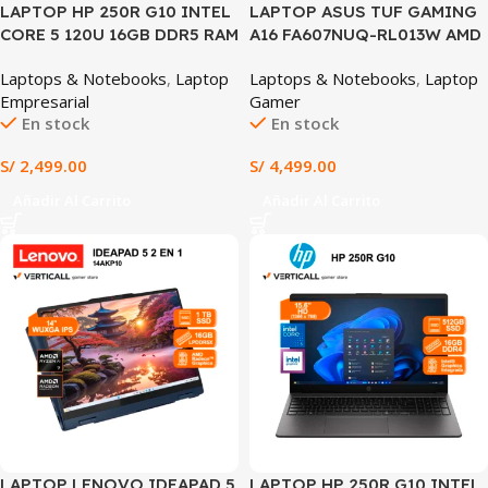
LAPTOP HP 250R G10 INTEL
LAPTOP ASUS TUF GAMING
CORE 5 120U 16GB DDR5 RAM
A16 FA607NUQ-RL013W AMD
512GB SSD 15.6″ HD INTEL
RYZEN 7 170 16GB RAM 512GB
Laptops & Notebooks
,
Laptop
Laptops & Notebooks
,
Laptop
GRAPHICS WIN 11 PRE-
SSD RTX 4050 6GB 16″ FHD
Empresarial
Gamer
INSTALADO COLOR
IPS 144HZ WINDOWS 11
En stock
En stock
PLATEADO (HP 250R G10)
HOME (FA607NUQ-RL013W)
S/
2,499.00
S/
4,499.00
Añadir Al Carrito
Añadir Al Carrito
SALE
LAPTOP LENOVO IDEAPAD 5
LAPTOP HP 250R G10 INTEL