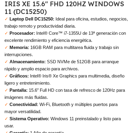
IRIS XE 15.6″ FHD 120HZ WINDOWS
11 (DC15250)
✓
Laptop Dell DC15250:
Ideal para oficina, estudios, negocios,
trabajo remoto y productividad diaria.
✓
Procesador:
Intel® Core™ i7-1355U de 13ª generación con
excelente rendimiento y eficiencia energética.
✓
Memoria:
16GB RAM para multitarea fluida y trabajo sin
interrupciones.
✓
Almacenamiento:
SSD NVMe de 512GB para arranque
rápido y amplio espacio para archivos.
✓
Gráficos:
Intel® Iris® Xe Graphics para multimedia, diseño
ligero y entretenimiento.
✓
Pantalla:
15.6″ Full HD con tasa de refresco de 120Hz para
imágenes más fluidas.
✓
Conectividad:
Wi-Fi, Bluetooth y múltiples puertos para
mayor versatilidad.
✓
Sistema Operativo:
Windows 11 preinstalado y listo para
usar.
✓
Garantía:
1 Año de garantía.