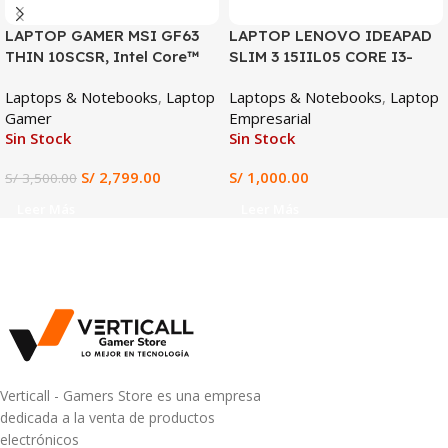
LAPTOP GAMER MSI GF63
LAPTOP LENOVO IDEAPAD
THIN 10SCSR, Intel Core™
SLIM 3 15IIL05 CORE I3-
i7-10750H, 16GB RAM DDR4,
1005G1, 4GB DDR4, 128GB
Laptops & Notebooks
,
Laptop
Laptops & Notebooks
,
Laptop
512GB SSD, NVIDIA
SSD, 15.6″ HD
Gamer
Empresarial
GeForce GTX 1650 Ti 4GB,
Sin Stock
Sin Stock
Pantalla 15.6” FHD IPS
144Hz, Gaming y Diseño
S/
2,799.00
S/
1,000.00
S/
3,500.00
Profesional
Leer Más
Leer Más
Verticall - Gamers Store es una empresa
dedicada a la venta de productos
electrónicos